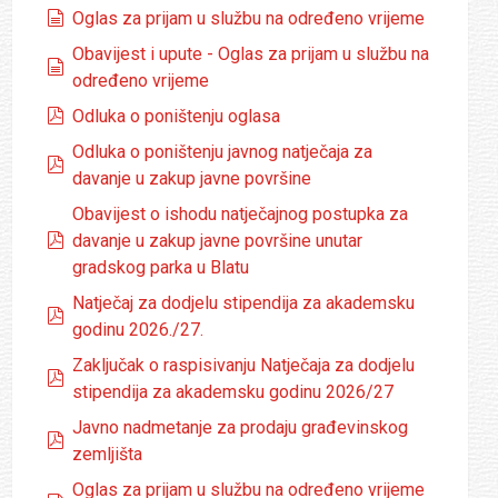
dokumenti
Oglas za prijam u službu na određeno vrijeme
Obavijest i upute - Oglas za prijam u službu na
dokumenti
određeno vrijeme
pdf
Odluka o poništenju oglasa
Odluka o poništenju javnog natječaja za
pdf
davanje u zakup javne površine
Obavijest o ishodu natječajnog postupka za
pdf
davanje u zakup javne površine unutar
gradskog parka u Blatu
Natječaj za dodjelu stipendija za akademsku
pdf
godinu 2026./27.
Zaključak o raspisivanju Natječaja za dodjelu
pdf
stipendija za akademsku godinu 2026/27
Javno nadmetanje za prodaju građevinskog
pdf
zemljišta
Oglas za prijam u službu na određeno vrijeme