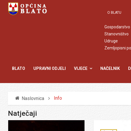
O BLATU
Gospodarstvo
Stanovništvo
Udruge
Zemljopisni p
BLATO
UPRAVNI ODJELI
VIJEĆE
NAČELNIK
D
Info
Naslovnica
Natječaji