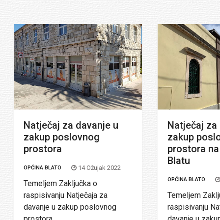
Natječaj za davanje u
Natječaj za
zakup poslovnog
zakup posl
prostora
prostora na
Blatu
14 Ožujak 2022
OPĆINA BLATO
OPĆINA BLATO
Temeljem Zaključka o
raspisivanju Natječaja za
Temeljem Zaklj
davanje u zakup poslovnog
raspisivanju Na
prostora...
davanje u zaku