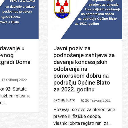
 davanje u
Javni poziv za
ovnog
podnošenje zahtjeva za
 zgradi Doma
davanje koncesijskih
odobrenja na
pomorskom dobru na
17 Svibanj 2022
području Općine Blato
za 2022. godinu
ka 92. Statuta
lužbeni glasnik
26 Travanj 2022
OPĆINA BLATO
j...
Pozivaju se sve zainteresirane
pravne ili fizičke osobe,
vlasnici obrta registrirani za...