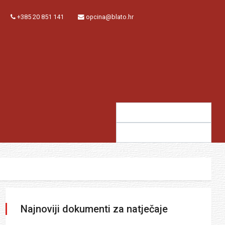
+385 20 851 141
opcina@blato.hr
Traži:
Sugestija:
Najnoviji dokumenti za natječaje