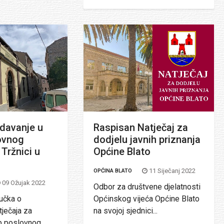
 davanje u
Raspisan Natječaj za
ovnog
dodjelu javnih priznanja
 Tržnici u
Općine Blato
11 Siječanj 2022
OPĆINA BLATO
09 Ožujak 2022
Odbor za društvene djelatnosti
učka o
Općinskog vijeća Općine Blato
tječaja za
na svojoj sjednici...
p poslovnog