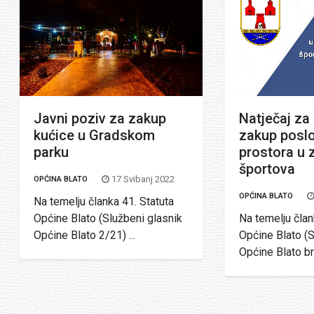
Javni poziv za zakup
Natječaj za
kućice u Gradskom
zakup posl
parku
prostora u
športova
17 Svibanj 2022
OPĆINA BLATO
OPĆINA BLATO
Na temelju članka 41. Statuta
Općine Blato (Službeni glasnik
Na temelju član
Općine Blato 2/21) ...
Općine Blato (S
Općine Blato bro