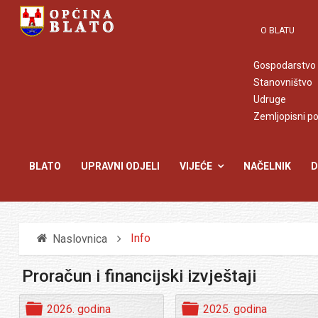
O BLATU
Gospodarstvo
Stanovništvo
Udruge
Zemljopisni p
BLATO
UPRAVNI ODJELI
VIJEĆE
NAČELNIK
D
Info
Naslovnica
Proračun i financijski izvještaji
F
F
2026. godina
2025. godina