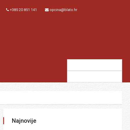
+385 20 851 141
opcina@blato.hr
Traži:
Sugestija:
Najnovije