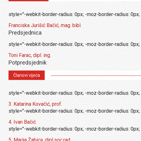
style="-webkit-border-radius: 0px; -moz-border-radius: 0px; 
Franciska Jurišić Bačić, mag. bibl.
Predsjednica
style="-webkit-border-radius: 0px; -moz-border-radius: 0px; 
Toni Farac, dipl. ing.
Potpredsjednik
Članovi vijeća
style="-webkit-border-radius: 0px; -moz-border-radius: 0px; 
3. Katarina Kovačić, prof.
style="-webkit-border-radius: 0px; -moz-border-radius: 0px; 
4. Ivan Bačić
style="-webkit-border-radius: 0px; -moz-border-radius: 0px; 
5. Marija Žabica, dipl.soc.rad.