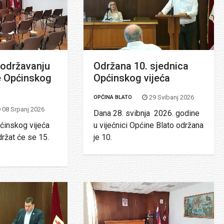
 održavanju
Održana 10. sjednica
e Općinskog
Općinskog vijeća
29 Svibanj 2026
OPĆINA BLATO
08 Srpanj 2026
Dana 28. svibnja 2026. godine
ćinskog vijeća
u vijećnici Općine Blato održana
ržat će se 15.
je 10.