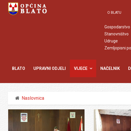
O BLATU
Gospodarstvo
Stanovništvo
Udruge
Zemljopisni p
BLATO
UPRAVNI ODJELI
VIJEĆE
NAČELNIK
D
Naslovnica