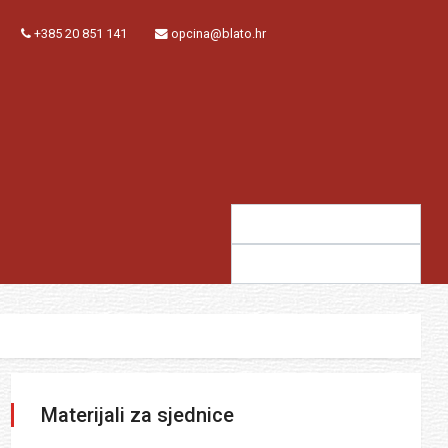
+385 20 851 141
opcina@blato.hr
Traži:
Sugestija:
Materijali za sjednice