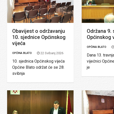
Obavijest o održavanju
Održana 9. 
10. sjednice Općinskog
Općinskog v
vijeća
OPĆINA BLATO
22 Svibanj 2026
OPĆINA BLATO
Dana 13. travnj
10. sjednica Općinskog vijeća
vijećnici Općin
Općine Blato održat će se 28.
je
svibnja