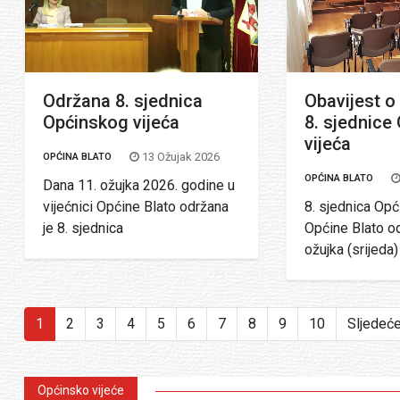
Održana 8. sjednica
Obavijest o
Općinskog vijeća
8. sjednice
vijeća
13 Ožujak 2026
OPĆINA BLATO
OPĆINA BLATO
Dana 11. ožujka 2026. godine u
vijećnici Općine Blato održana
8. sjednica Opć
je 8. sjednica
Općine Blato od
ožujka (srijeda)
1
2
3
4
5
6
7
8
9
10
Sljedeć
Općinsko vijeće