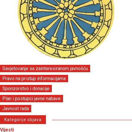
Savjetovanje sa zainteresiranom javnošću
Pravo na pristup informacijama
Sponzorstvo i donacije
Plan i postupci javne nabave
Javnost rada
Kategorije objava
Vijesti