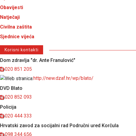
Obavijesti
Natječaji
Civilna zaštita
Sjednice vijeća
Korisni kontakti
Dom zdravlja "dr. Ante Franulović"
020 851 205
http://new.dzaf.hr/wp/blato/
DVD Blato
020 852 093
Policija
020 444 333
Hrvatski zavod za socijalni rad Područni ured Korčula
098 344 656