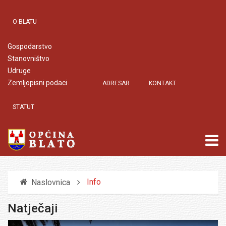
O BLATU
Gospodarstvo
Stanovništvo
Udruge
Zemljopisni podaci
ADRESAR
KONTAKT
STATUT
Info
Naslovnica
Natječaji