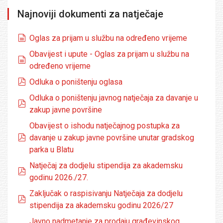
Najnoviji dokumenti za natječaje
dokumenti
Oglas za prijam u službu na određeno vrijeme
Obavijest i upute - Oglas za prijam u službu na
dokumenti
određeno vrijeme
pdf
Odluka o poništenju oglasa
Odluka o poništenju javnog natječaja za davanje u
pdf
zakup javne površine
Obavijest o ishodu natječajnog postupka za
pdf
davanje u zakup javne površine unutar gradskog
parka u Blatu
Natječaj za dodjelu stipendija za akademsku
pdf
godinu 2026./27.
Zaključak o raspisivanju Natječaja za dodjelu
pdf
stipendija za akademsku godinu 2026/27
Javno nadmetanje za prodaju građevinskog