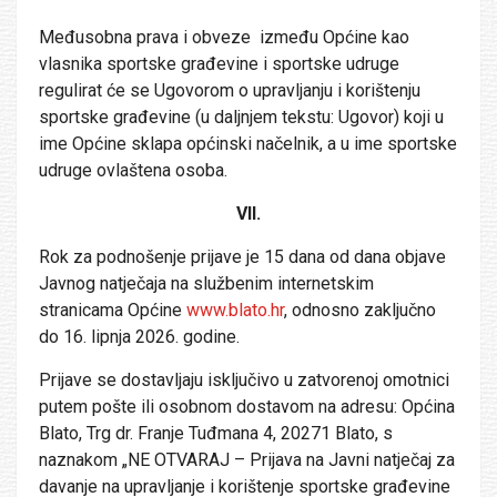
Međusobna prava i obveze između Općine kao
vlasnika sportske građevine i sportske udruge
regulirat će se Ugovorom o upravljanju i korištenju
sportske građevine (u daljnjem tekstu: Ugovor) koji u
ime Općine sklapa općinski načelnik, a u ime sportske
udruge ovlaštena osoba.
VII.
Rok za podnošenje prijave je 15 dana od dana objave
Javnog natječaja na službenim internetskim
stranicama Općine
www.blato.hr
, odnosno zaključno
do 16. lipnja 2026. godine.
Prijave se dostavljaju isključivo u zatvorenoj omotnici
putem pošte ili osobnom dostavom na adresu: Općina
Blato, Trg dr. Franje Tuđmana 4, 20271 Blato, s
naznakom „NE OTVARAJ – Prijava na Javni natječaj za
davanje na upravljanje i korištenje sportske građevine