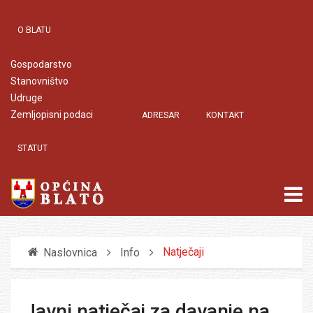
O BLATU
Gospodarstvo
Stanovništvo
Udruge
Zemljopisni podaci
ADRESAR
KONTAKT
STATUT
Natječaji
Naslovnica
Info
Javni natječaj za davanje na