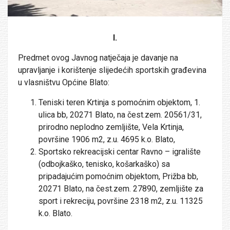
I.
Predmet ovog Javnog natječaja je davanje na
upravljanje i korištenje slijedećih sportskih građevina
u vlasništvu Općine Blato:
Teniski teren Krtinja s pomoćnim objektom, 1.
ulica bb, 20271 Blato, na čest.zem. 20561/31,
prirodno neplodno zemljište, Vela Krtinja,
površine 1906 m2, z.u. 4695 k.o. Blato,
Sportsko rekreacijski centar Ravno – igralište
(odbojkaško, tenisko, košarkaško) sa
pripadajućim pomoćnim objektom, Prižba bb,
20271 Blato, na čest.zem. 27890, zemljište za
sport i rekreciju, površine 2318 m2, z.u. 11325
k.o. Blato.