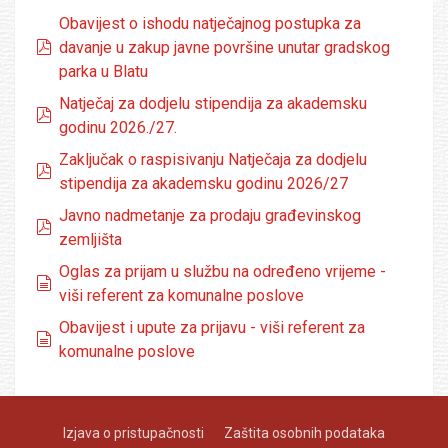
Obavijest o ishodu natječajnog postupka za
pdf
davanje u zakup javne površine unutar gradskog
parka u Blatu
Natječaj za dodjelu stipendija za akademsku
pdf
godinu 2026./27.
Zaključak o raspisivanju Natječaja za dodjelu
pdf
stipendija za akademsku godinu 2026/27
Javno nadmetanje za prodaju građevinskog
pdf
zemljišta
Oglas za prijam u službu na određeno vrijeme -
dokumenti
viši referent za komunalne poslove
Obavijest i upute za prijavu - viši referent za
dokumenti
komunalne poslove
Izjava o pristupačnosti
Zaštita osobnih podataka