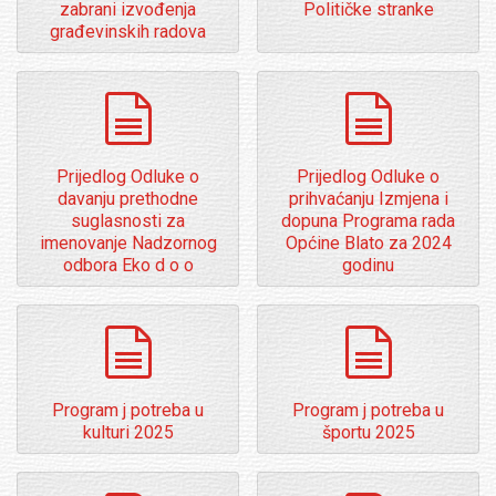
zabrani izvođenja
Političke stranke
građevinskih radova
dokumenti
dokumenti
Prijedlog Odluke o
Prijedlog Odluke o
davanju prethodne
prihvaćanju Izmjena i
suglasnosti za
dopuna Programa rada
imenovanje Nadzornog
Općine Blato za 2024
odbora Eko d o o
godinu
dokumenti
dokumenti
Program j potreba u
Program j potreba u
kulturi 2025
športu 2025