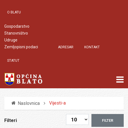
O BLATU
Gospodarstvo
Stanovništvo
Udruge
Zemljopisni podaci
ADRESAR
KONTAKT
STATUT
Vijesti-a
Naslovnica
Prikaz #
Filteri
FILTER