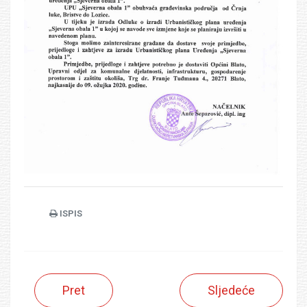
ISPIS
Pret
Sljedeće