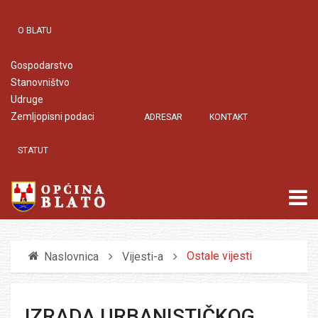
O BLATU
Gospodarstvo
Stanovništvo
Udruge
Zemljopisni podaci
ADRESAR
KONTAKT
STATUT
Ostale vijesti
Naslovnica
Vijesti-a
IZRADA URBANISTIČKOG