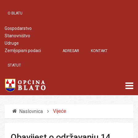
O BLATU
Gospodarstvo
Stanovništvo
Udruge
Zemljopisni podaci
ADRESAR
KONTAKT
STATUT
Vijeće
Naslovnica
Obavijest o održavanju 14.