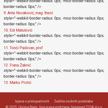
style="-webkit-border-radius: 0px; -moz-border-radius: 0px;
border-radius: 0px;" />
9. Ante Novaković, mag. theol.
style="-webkit-border-radius: 0px; -moz-border-radius: 0px;
border-radius: 0px;" />
10. Edi Matulović
style="-webkit-border-radius: 0px; -moz-border-radius: 0px;
border-radius: 0px;" />
11. Tonći Padovan, prof
style="-webkit-border-radius: 0px; -moz-border-radius: 0px;
border-radius: 0px;" />
12. Frana Žaknić
style="-webkit-border-radius: 0px; -moz-border-radius: 0px;
border-radius: 0px;" />
13. Marko Protić
Izjava o pristupačnosti
Zaštita osobnih podataka
© 2025. Općina Blato. Sva prava pridržana. Designed
TI DA d.o.o.