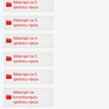
Materijali za 6.
F
sjednicu vijeća
o
l
d
Materijali za 5.
F
e
sjednicu vijeća
o
r
l
d
Materijali za 4.
F
e
sjednicu vijeća
o
r
l
d
Materijali za 3.
F
e
sjednicu vijeća
o
r
l
d
Materijali za 2.
F
e
sjednicu vijeća
o
r
l
d
Materijali za
e
F
konstituirajuću
r
o
sjednicu vijeća
l