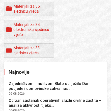
d
Materijali za 35.
e
F
sjednicu vijeća
r
o
l
d
Materijali za 34.
e
F
elektronsku sjednicu
r
o
vijeća
l
d
Materijali za 33.
e
F
sjednicu vijeća
r
o
l
d
e
Najnovije
r
Zajedništvom i molitvom Blato obilježilo Dan
pobjede i domovinske zahvalnosti …
06-08-2026
Održan sastanak operativnih službi civilne zaštite –
analiza aktivnosti tijeko…
06-08-2026