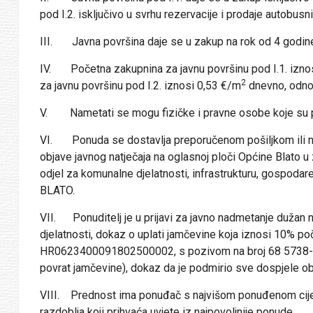
pod I.2. isključivo u svrhu rezervacije i prodaje autobusni
III. Javna površina daje se u zakup na rok od 4 godin
IV. Početna zakupnina za javnu površinu pod I.1. izno
2
za javnu površinu pod I.2. iznosi 0,53 €/m
dnevno, odno
V. Nametati se mogu fizičke i pravne osobe koje su p
VI. Ponuda se dostavlja preporučenom pošiljkom ili n
objave javnog natječaja na oglasnoj ploči Općine Blato
odjel za komunalne djelatnosti, infrastrukturu, gospoda
BLATO.
VII. Ponuditelj je u prijavi za javno nadmetanje dužan n
djelatnosti, dokaz o uplati jamčevine koja iznosi 10% p
HR0623400091802500002, s pozivom na broj 68 5738-OIB
povrat jamčevine), dokaz da je podmirio sve dospjele o
VIII. Prednost ima ponuđač s najvišom ponuđenom cije
razdoblja koji prihvaća uvjete iz najpovoljnije ponude.