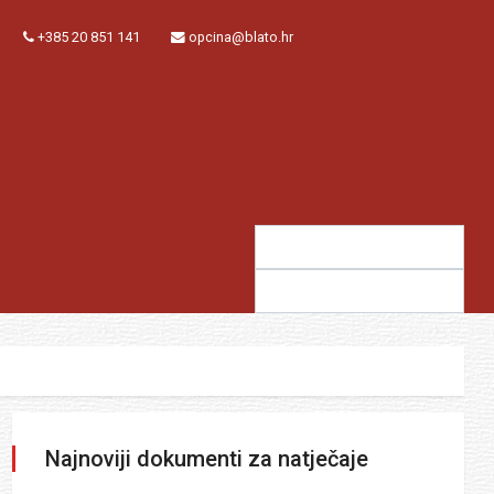
+385 20 851 141
opcina@blato.hr
Traži:
Sugestija:
Najnoviji dokumenti za natječaje