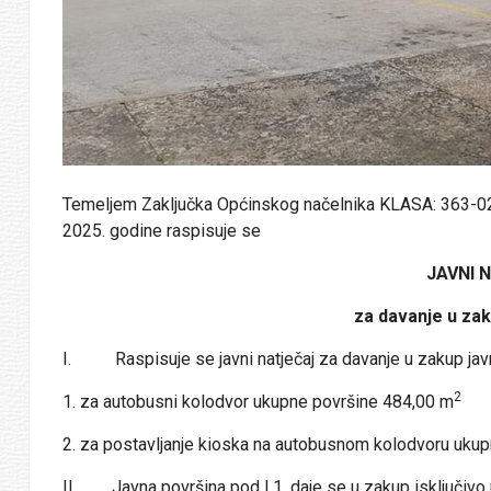
Temeljem Zaključka Općinskog načelnika KLASA: 363-0
2025. godine raspisuje se
JAVNI 
za davanje u za
I. Raspisuje se javni natječaj za davanje u zakup jav
2
1. za autobusni kolodvor ukupne površine 484,00 m
2. za postavljanje kioska na autobusnom kolodvoru uku
II. Javna površina pod I.1. daje se u zakup isključivo u