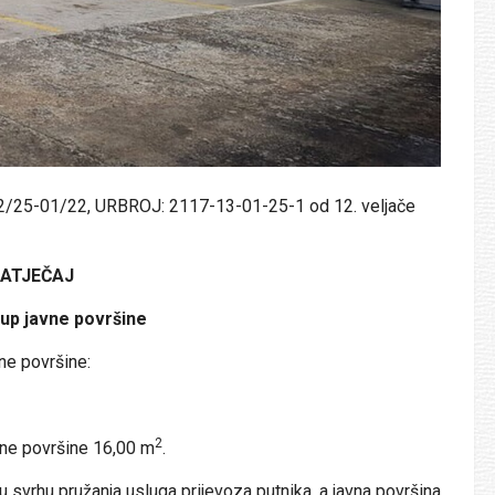
2/25-01/22, URBROJ: 2117-13-01-25-1 od 12. veljače
NATJEČAJ
kup javne površine
ne površine:
2
pne površine 16,00 m
.
 svrhu pružanja usluga prijevoza putnika, a javna površina