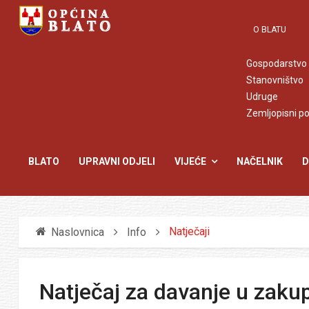
O BLATU
Gospodarstvo
Stanovništvo
Udruge
Zemljopisni p
BLATO
UPRAVNI ODJELI
VIJEĆE
NAČELNIK
D
Natječaji
Naslovnica
Info
Natječaj za davanje u zakup