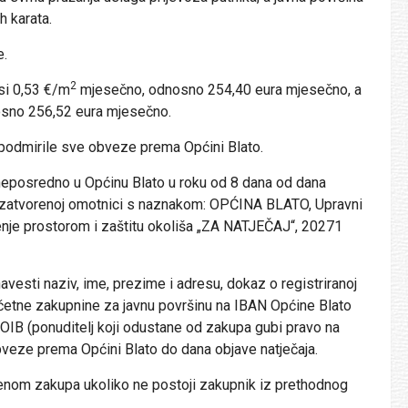
h karata.
e.
2
si 0,53 €/m
mjesečno, odnosno 254,40 eura mjesečno, a
sno 256,52 eura mjesečno.
odmirile sve obveze prema Općini Blato.
eposredno u Općinu Blato u roku od 8 dana od dana
 u zatvorenoj omotnici s naznakom: OPĆINA BLATO, Upravni
renje prostorom i zaštitu okoliša „ZA NATJEČAJ“, 20271
avesti naziv, ime, prezime i adresu, dokaz o registriranoj
očetne zakupnine za javnu površinu na IBAN Općine Blato
 (ponuditelj koji odustane od zakupa gubi pravo na
bveze prema Općini Blato do dana objave natječaja.
nom zakupa ukoliko ne postoji zakupnik iz prethodnog