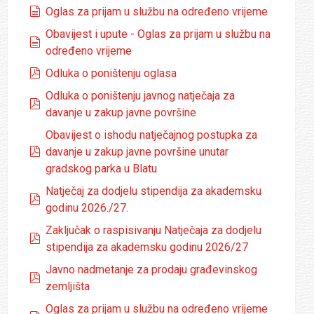
dokumenti
Oglas za prijam u službu na određeno vrijeme
Obavijest i upute - Oglas za prijam u službu na
dokumenti
određeno vrijeme
pdf
Odluka o poništenju oglasa
Odluka o poništenju javnog natječaja za
pdf
davanje u zakup javne površine
Obavijest o ishodu natječajnog postupka za
pdf
davanje u zakup javne površine unutar
gradskog parka u Blatu
Natječaj za dodjelu stipendija za akademsku
pdf
godinu 2026./27.
Zaključak o raspisivanju Natječaja za dodjelu
pdf
stipendija za akademsku godinu 2026/27
Javno nadmetanje za prodaju građevinskog
pdf
zemljišta
Oglas za prijam u službu na određeno vrijeme