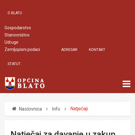
O BLATU
Gospodarstvo
Stanovništvo
Udruge
Zemljopisni podaci
ADRESAR
KONTAKT
STATUT
Natječaji
Naslovnica
Info
Natječaj za davanje u zakup