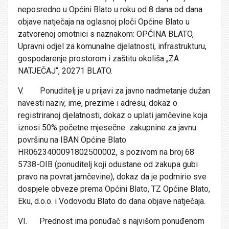
neposredno u Općini Blato u roku od 8 dana od dana
objave natječaja na oglasnoj ploči Općine Blato u
zatvorenoj omotnici s naznakom: OPĆINA BLATO,
Upravni odjel za komunalne djelatnosti, infrastrukturu,
gospodarenje prostorom i zaštitu okoliša „ZA
NATJEČAJ“, 20271 BLATO.
V. Ponuditelj je u prijavi za javno nadmetanje dužan
navesti naziv, ime, prezime i adresu, dokaz o
registriranoj djelatnosti, dokaz o uplati jamčevine koja
iznosi 50% početne mjesečne zakupnine za javnu
površinu na IBAN Općine Blato
HR0623400091802500002, s pozivom na broj 68
5738-OIB (ponuditelj koji odustane od zakupa gubi
pravo na povrat jamčevine), dokaz da je podmirio sve
dospjele obveze prema Općini Blato, TZ Općine Blato,
Eku, d.o.o. i Vodovodu Blato do dana objave natječaja.
VI. Prednost ima ponuđač s najvišom ponuđenom