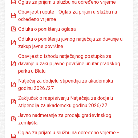
dokumenti
Oglas za prijam u službu na određeno vrijeme
Obavijest i upute - Oglas za prijam u službu na
dokumenti
određeno vrijeme
pdf
Odluka o poništenju oglasa
Odluka o poništenju javnog natječaja za davanje u
pdf
zakup javne površine
Obavijest o ishodu natječajnog postupka za
pdf
davanje u zakup javne površine unutar gradskog
parka u Blatu
Natječaj za dodjelu stipendija za akademsku
pdf
godinu 2026./27.
Zaključak o raspisivanju Natječaja za dodjelu
pdf
stipendija za akademsku godinu 2026/27
Javno nadmetanje za prodaju građevinskog
pdf
zemljišta
Oglas za prijam u službu na određeno vrijeme -
dokumenti