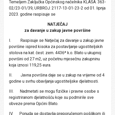
Temeljem Zaključka Općinskog načelnika KLASA: 363-
02/23-01/39, URBROJ: 2117-13-01-23-2 od 01. lipnja
2023. godine raspisuje se
NATJEČAJ
za davanje u zakup javne površine
I. Raspisuje se Natječaj za davanje u zakup javne
površine ispred kisoka za postavljanje ugostiteljskih
stolova na kat. čest. zem. 4436* k.o. Blato u ukupnoj
površini od 27 m2, uz početnu mjesečnu zakupninu
koja iznosi 119,25 eura.
II. Javna površina daje se u zakup na vrijeme od 4
godine u svrhu obavljanja ugostiteljske djelatnosti.
III. Nadmetati se mogu fizičke i pravne osobe s
registriranom djelatnošću koje su podmirile sve
obveze prema Općini Blato.
IV. Ponuda se dostavlja preporučenom pošiljkom ili