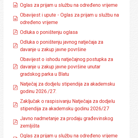
dokumenti
Oglas za prijam u službu na određeno vrijeme
Obavijest i upute - Oglas za prijam u službu na
dokumenti
određeno vrijeme
pdf
Odluka o poništenju oglasa
Odluka o poništenju javnog natječaja za
pdf
davanje u zakup javne površine
Obavijest o ishodu natječajnog postupka za
pdf
davanje u zakup javne površine unutar
gradskog parka u Blatu
Natječaj za dodjelu stipendija za akademsku
pdf
godinu 2026./27.
Zaključak o raspisivanju Natječaja za dodjelu
pdf
stipendija za akademsku godinu 2026/27
Javno nadmetanje za prodaju građevinskog
pdf
zemljišta
Oglas za prijam u službu na određeno vrijeme