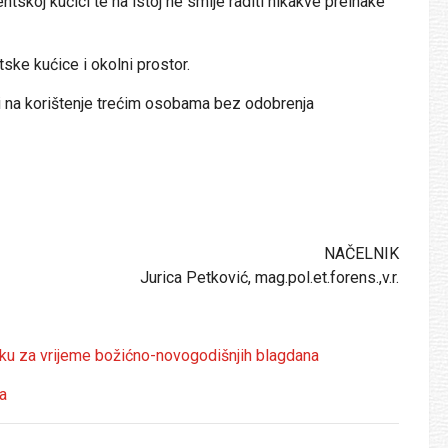
tskoj kućici te na istoj ne smije raditi nikakve preinake
ke kućice i okolni prostor.
i na korištenje trećim osobama bez odobrenja
NAČELNIK
Jurica Petković, mag.pol.et.forens.,v.r.
ku za vrijeme božićno-novogodišnjih blagdana
a