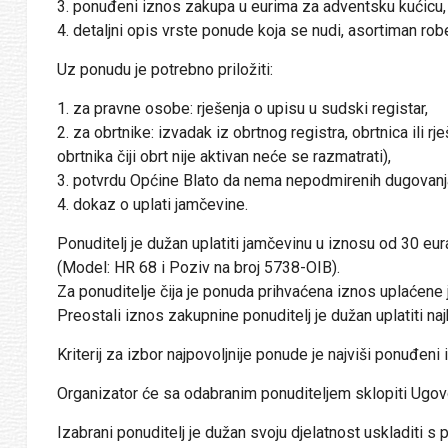
3. ponuđeni iznos zakupa u eurima za adventsku kućicu,
4. detaljni opis vrste ponude koja se nudi, asortiman robe,
Uz ponudu je potrebno priložiti:
1. za pravne osobe: rješenja o upisu u sudski registar,
2. za obrtnike: izvadak iz obrtnog registra, obrtnica ili r
obrtnika čiji obrt nije aktivan neće se razmatrati),
3. potvrdu Općine Blato da nema nepodmirenih dugovanja
4. dokaz o uplati jamčevine.
Ponuditelj je dužan uplatiti jamčevinu u iznosu od 30
(Model: HR 68 i Poziv na broj 5738-OIB).
Za ponuditelje čija je ponuda prihvaćena iznos uplaćene
Preostali iznos zakupnine ponuditelj je dužan uplatiti na
Kriterij za izbor najpovoljnije ponude je najviši ponuđeni
Organizator će sa odabranim ponuditeljem sklopiti Ugov
Izabrani ponuditelj je dužan svoju djelatnost uskladiti 