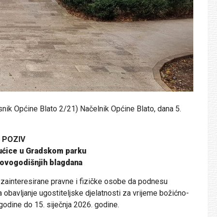
snik Općine Blato 2/21) Načelnik Općine Blato, dana 5.
 POZIV
ućice u Gradskom parku
ovogodišnjih blagdana
e zainteresirane pravne i fizičke osobe da podnesu
bavljanje ugostiteljske djelatnosti za vrijeme božićno-
odine do 15. siječnja 2026. godine.