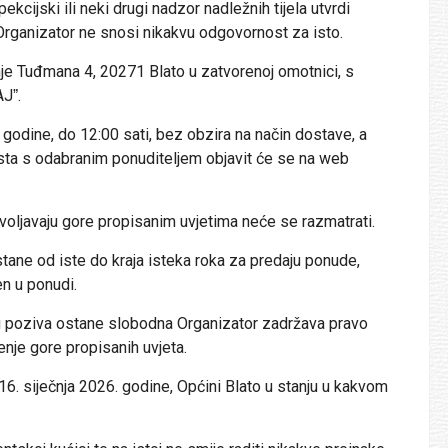
kcijski ili neki drugi nadzor nadležnih tijela utvrdi
Organizator ne snosi nikakvu odgovornost za isto.
je Tuđmana 4, 20271 Blato u zatvorenoj omotnici, s
Jˮ.
godine, do 12:00 sati, bez obzira na način dostave, a
Lista s odabranim ponuditeljem objavit će se na web
oljavaju gore propisanim uvjetima neće se razmatrati.
ustane od iste do kraja isteka roka za predaju ponude,
n u ponudi.
g poziva ostane slobodna Organizator zadržava pravo
enje gore propisanih uvjeta.
16. siječnja 2026. godine, Općini Blato u stanju u kakvom