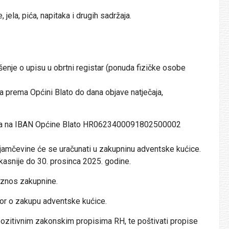
 jela, pića, napitaka i drugih sadržaja.
ješenje o upisu u obrtni registar (ponuda fizičke osobe
 prema Općini Blato do dana objave natječaja,
 eura na IBAN Općine Blato HR0623400091802500002
 jamčevine će se uračunati u zakupninu adventske kućice.
jkasnije do 30. prosinca 2025. godine.
 iznos zakupnine.
or o zakupu adventske kućice.
s pozitivnim zakonskim propisima RH, te poštivati propise