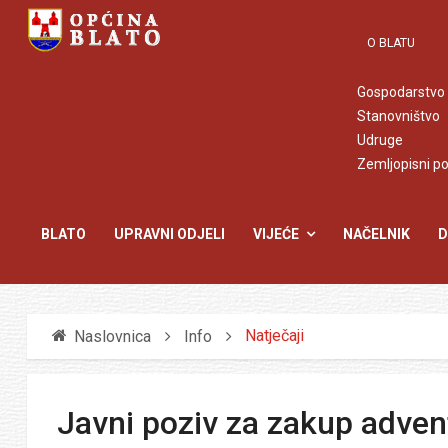
O BLATU
Gospodarstvo
Stanovništvo
Udruge
Zemljopisni p
BLATO
UPRAVNI ODJELI
VIJEĆE
NAČELNIK
D
Natječaji
Naslovnica
Info
Javni poziv za zakup adve