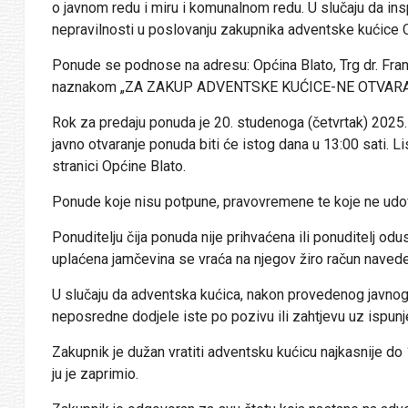
o javnom redu i miru i komunalnom redu. U slučaju da inspe
nepravilnosti u poslovanju zakupnika adventske kućice 
Ponude se podnose na adresu: Općina Blato, Trg dr. Fran
naznakom „ZA ZAKUP ADVENTSKE KUĆICE-NE OTVARA
Rok za predaju ponuda je 20. studenoga (četvrtak) 2025. 
javno otvaranje ponuda biti će istog dana u 13:00 sati. 
stranici Općine Blato.
Ponude koje nisu potpune, pravovremene te koje ne udov
Ponuditelju čija ponuda nije prihvaćena ili ponuditelj od
uplaćena jamčevina se vraća na njegov žiro račun navede
U slučaju da adventska kućica, nakon provedenog javno
neposredne dodjele iste po pozivu ili zahtjevu uz ispunj
Zakupnik je dužan vratiti adventsku kućicu najkasnije do 
ju je zaprimio.