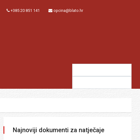
+385 20 851 141
opcina@blato.hr
Traži:
Sugestija:
Najnoviji dokumenti za natječaje