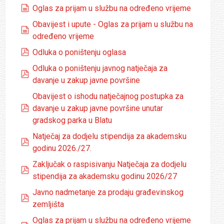
dokumenti
Oglas za prijam u službu na određeno vrijeme
Obavijest i upute - Oglas za prijam u službu na
dokumenti
određeno vrijeme
pdf
Odluka o poništenju oglasa
Odluka o poništenju javnog natječaja za
pdf
davanje u zakup javne površine
Obavijest o ishodu natječajnog postupka za
pdf
davanje u zakup javne površine unutar
gradskog parka u Blatu
Natječaj za dodjelu stipendija za akademsku
pdf
godinu 2026./27.
Zaključak o raspisivanju Natječaja za dodjelu
pdf
stipendija za akademsku godinu 2026/27
Javno nadmetanje za prodaju građevinskog
pdf
zemljišta
Oglas za prijam u službu na određeno vrijeme