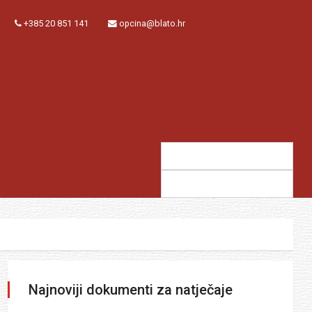
+385 20 851 141
opcina@blato.hr
Traži:
Sugestija:
Najnoviji dokumenti za natječaje