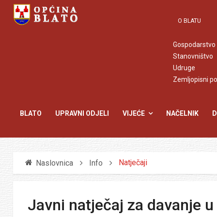
O BLATU
Gospodarstvo
Stanovništvo
Udruge
Zemljopisni p
BLATO
UPRAVNI ODJELI
VIJEĆE
NAČELNIK
D
Natječaji
Naslovnica
Info
Javni natječaj za davanje u