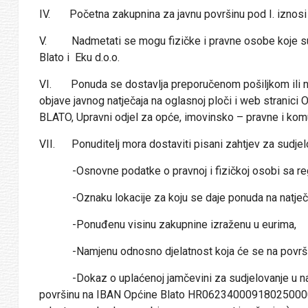
IV. Početna zakupnina za javnu površinu pod I. iznosi 
V. Nadmetati se mogu fizičke i pravne osobe koje su
Blato i Eku d.o.o.
VI. Ponuda se dostavlja preporučenom pošiljkom ili n
objave javnog natječaja na oglasnoj ploči i web stranic
BLATO, Upravni odjel za opće, imovinsko – pravne i k
VII. Ponuditelj mora dostaviti pisani zahtjev za sudjelo
-Osnovne podatke o pravnoj i fizičkoj osobi sa regist
-Oznaku lokacije za koju se daje ponuda na natječa
-Ponuđenu visinu zakupnine izraženu u eurima,
-Namjenu odnosno djelatnost koja će se na površini 
-Dokaz o uplaćenoj jamčevini za sudjelovanje u natj
površinu na IBAN Općine Blato HR0623400091802500002,