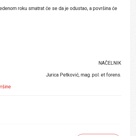
vedenom roku smatrat će se da je odustao, a površina će
6-03
NAČELNIK
Jurica Petković, mag. pol. et forens.
vršine