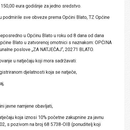
150,00 eura godišnje za jedno sredstvo.
 podmirile sve obveze prema Općini Blato, TZ Općine
eposredno u Općinu Blato u roku od 8 dana od dana
i Općine Blato u zatvorenoj omotnici s naznakom: OPĆINA
omunalne poslove „ZA NATJEČAJ“, 20271 BLATO.
vanje u natječaju koji mora sadržavati:
riranom djelatnosti koja se natječe,
j,
javne namjene obavljati,
ečaju koja iznosi 10% početne zakupnine za javnu
 s pozivom na broj 68 5738-OIB (ponuditelj koji