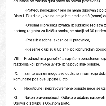
odustane od zakupa gubi pravo na povrat jamčevine),
-Potvrdu nadležnog tijela da nema dugovanja po bilo 
Blato i Eku d.o.o., koja ne smije biti starija od 8 (osam) 
-Original ili presliku Izvatka iz sudskog registra za 
obrtnog registra za fizičku osobu, ne stariji od 30 (tride
-Preslik osobne iskaznice ili putovnice,
-Rješenje o upisu u Upisnik poljoprivrednih gospodars
VIII. Prednost ima ponuđač s najvišom ponuđenom cije
razdoblja koji prihvaća uvjete iz najpovoljnije ponude.
IX. Zainteresirani mogu sve dodatne informacije dobiti
komunalne poslove Općine Blato.
X. Nepotpune i nepravovremene ponude neće se uzima
XI. Nakon pravomoćnosti Odluke o odabiru najpovoljnije
Ugovor o zakupu s Općinom Blato.