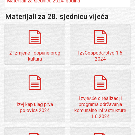
Materijali za sjednice 2024. godina
Materijali za 28. sjednicu vijeća
dokumenti
dokumenti
2 Izmjene i dopune prog
IzvGospodarstvo 1 6
kultura
2024
dokumenti
dokumenti
Izvješće o realizaciji
Izvj kap ulag prva
programa održavanja
polovica 2024
komunalne infrastrukture
1 6 2024