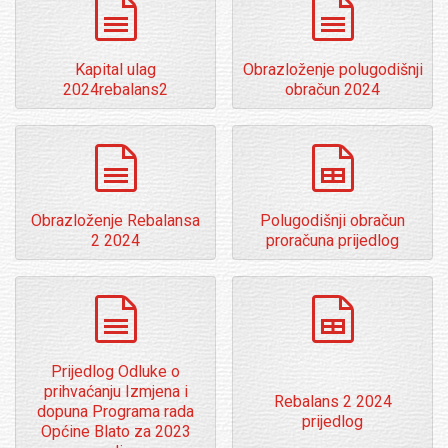
dokumenti
dokumenti
Kapital ulag
Obrazloženje polugodišnji
2024rebalans2
obračun 2024
dokumenti
spreadsheet
Obrazloženje Rebalansa
Polugodišnji obračun
2 2024
proračuna prijedlog
dokumenti
spreadsheet
Prijedlog Odluke o
prihvaćanju Izmjena i
Rebalans 2 2024
dopuna Programa rada
prijedlog
Općine Blato za 2023