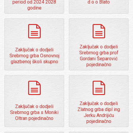
period od 2024 2028
d o o Blato
godine
dokumenti
dokumenti
Zaključak o dodjeli
Zaključak o dodjeli
Srebrnog grba prof
Srebrnog grba Osnovnoj
Gordani Šeparović
glazbenoj školi skupno
pojedinačno
dokumenti
dokumenti
Zaključak o dodjeli
Zaključak o dodjeli
Zlatnog grba dipl ing
Srebrnog grba s Moniki
Jerku Andrijiću
Oltran pojedinačno
pojedinačno