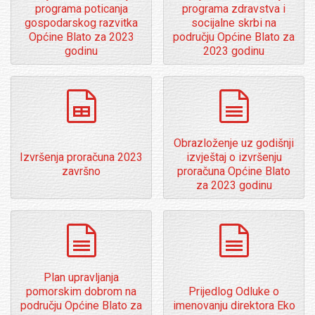
programa poticanja
programa zdravstva i
gospodarskog razvitka
socijalne skrbi na
Općine Blato za 2023
području Općine Blato za
godinu
2023 godinu
spreadsheet
dokumenti
Obrazloženje uz godišnji
Izvršenja proračuna 2023
izvještaj o izvršenju
završno
proračuna Općine Blato
za 2023 godinu
dokumenti
dokumenti
Plan upravljanja
pomorskim dobrom na
Prijedlog Odluke o
području Općine Blato za
imenovanju direktora Eko