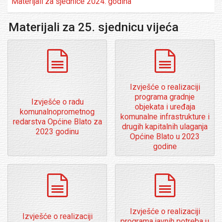
Materijali za sjednice 2024. godina
Materijali za 25. sjednicu vijeća
dokumenti
dokumenti
Izvješće o realizaciji
programa gradnje
Izvješće o radu
objekata i uređaja
komunalnoprometnog
komunalne infrastrukture i
redarstva Općine Blato za
drugih kapitalnih ulaganja
2023 godinu
Općine Blato u 2023
godine
dokumenti
dokumenti
Izvješće o realizaciji
Izvješće o realizaciji
programa javnih potreba u