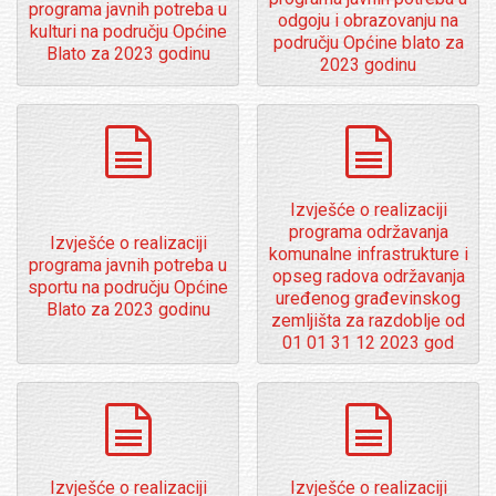
programa javnih potreba u
odgoju i obrazovanju na
kulturi na području Općine
području Općine blato za
Blato za 2023 godinu
2023 godinu
dokumenti
dokumenti
Izvješće o realizaciji
programa održavanja
Izvješće o realizaciji
komunalne infrastrukture i
programa javnih potreba u
opseg radova održavanja
sportu na području Općine
uređenog građevinskog
Blato za 2023 godinu
zemljišta za razdoblje od
01 01 31 12 2023 god
dokumenti
dokumenti
Izvješće o realizaciji
Izvješće o realizaciji