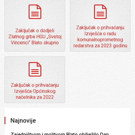
dokumenti
dokumenti
Zaključak o prihvaćanju
Zaključak o dodjeli
Izvješća o radu
Zlatnog grba HGU „Svetoj
komunalnoprometnog
Vincenci“ Blato skupno
redarstva za 2023 godinu
dokumenti
Zaključak o prihvaćanju
Izvješća Općinskog
načelnika za 2022
Najnovije
Zajedništvom i molitvom Blato obilježilo Dan