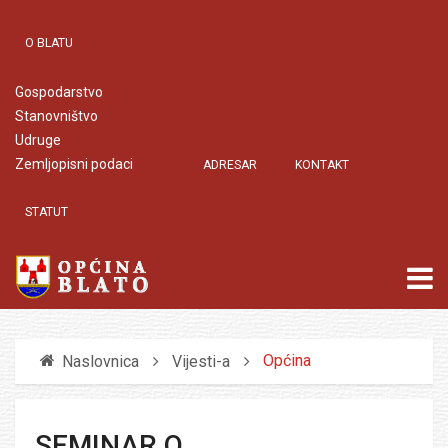
O BLATU
Gospodarstvo
Stanovništvo
Udruge
Zemljopisni podaci
ADRESAR
KONTAKT
STATUT
Općina
Naslovnica
Vijesti-a
SEMINAR O