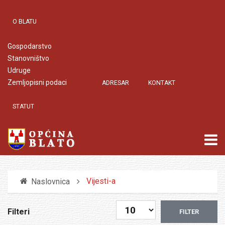
O BLATU
Gospodarstvo
Stanovništvo
Udruge
Zemljopisni podaci
ADRESAR
KONTAKT
STATUT
Vijesti-a
Naslovnica
Prikaz #
Filteri
FILTER