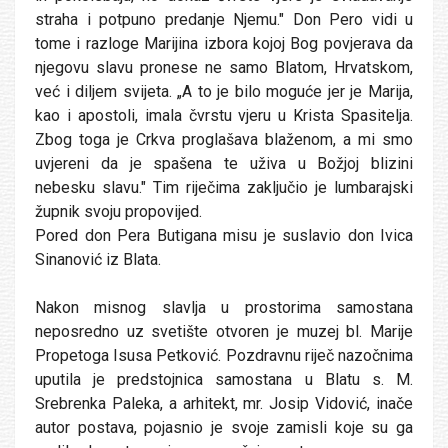
straha i potpuno predanje Njemu." Don Pero vidi u
tome i razloge Marijina izbora kojoj Bog povjerava da
njegovu slavu pronese ne samo Blatom, Hrvatskom,
već i diljem svijeta. „A to je bilo moguće jer je Marija,
kao i apostoli, imala čvrstu vjeru u Krista Spasitelja.
Zbog toga je Crkva proglašava blaženom, a mi smo
uvjereni da je spašena te uživa u Božjoj blizini
nebesku slavu." Tim riječima zaključio je lumbarajski
župnik svoju propovijed.
Pored don Pera Butigana misu je suslavio don Ivica
Sinanović iz Blata.
Nakon misnog slavlja u prostorima samostana
neposredno uz svetište otvoren je muzej bl. Marije
Propetoga Isusa Petković. Pozdravnu riječ nazočnima
uputila je predstojnica samostana u Blatu s. M.
Srebrenka Paleka, a arhitekt, mr. Josip Vidović, inače
autor postava, pojasnio je svoje zamisli koje su ga