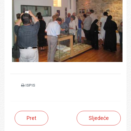
ISPIS
Pret
Sljedeće