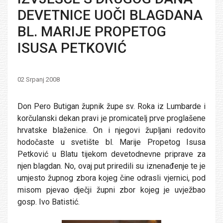
DEVETNICE UOČI BLAGDANA
BL. MARIJE PROPETOG
ISUSA PETKOVIĆ
02 Srpanj 2008
Don Pero Butigan župnik župe sv. Roka iz Lumbarde i
korčulanski dekan pravi je promicatelj prve proglašene
hrvatske blaženice. On i njegovi župljani redovito
hodočaste u svetište bl. Marije Propetog Isusa
Petković u Blatu tijekom devetodnevne priprave za
njen blagdan. No, ovaj put priredili su iznenađenje te je
umjesto župnog zbora kojeg čine odrasli vjernici, pod
misom pjevao dječji župni zbor kojeg je uvježbao
gosp. Ivo Batistić.