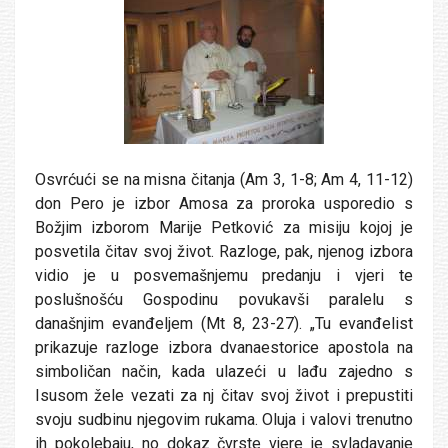
Osvrćući se na misna čitanja (Am 3, 1-8; Am 4, 11-12)
don Pero je izbor Amosa za proroka usporedio s
Božjim izborom Marije Petković za misiju kojoj je
posvetila čitav svoj život. Razloge, pak, njenog izbora
vidio je u posvemašnjemu predanju i vjeri te
poslušnošću Gospodinu povukavši paralelu s
današnjim evanđeljem (Mt 8, 23-27). „Tu evanđelist
prikazuje razloge izbora dvanaestorice apostola na
simboličan način, kada ulazeći u lađu zajedno s
Isusom žele vezati za nj čitav svoj život i prepustiti
svoju sudbinu njegovim rukama. Oluja i valovi trenutno
ih pokolebaju, no dokaz čvrste vjere je svladavanje