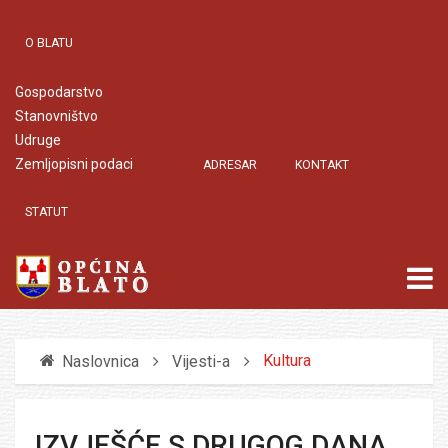
O BLATU
Gospodarstvo
Stanovništvo
Udruge
Zemljopisni podaci
ADRESAR
KONTAKT
STATUT
Kultura
Naslovnica
Vijesti-a
IZVJEŠĆE S DRUGOG DANA