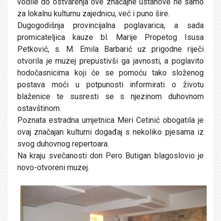
vodile do ostvarenja ove značajne ustanove ne samo
za lokalnu kulturnu zajednicu, već i puno šire.
Dugogodišnja provincijalna poglavarica, a sada
promicateljica kauze bl. Marije Propetog Isusa
Petković, s. M. Emila Barbarić uz prigodne riječi
otvorila je muzej prepustivši ga javnosti, a poglavito
hodočasnicima koji će se pomoću tako složenog
postava moći u potpunosti informirati o životu
blaženice te susresti se s njezinom duhovnom
ostavštinom.
Poznata estradna umjetnica Meri Cetinić obogatila je
ovaj značajan kulturni događaj s nekoliko pjesama iz
svog duhovnog repertoara.
Na kraju svečanosti don Pero Butigan blagoslovio je
novo-otvoreni muzej.