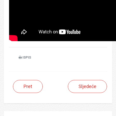
ISPIS
Pret
Sljedeće