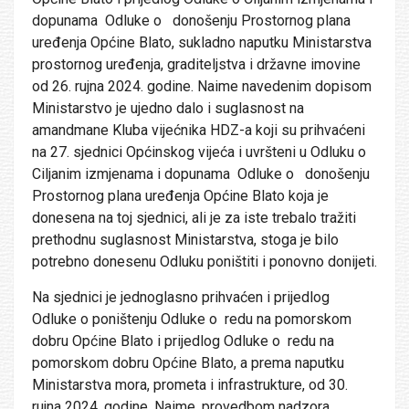
dopunama Odluke o donošenju Prostornog plana
uređenja Općine Blato, sukladno naputku Ministarstva
prostornog uređenja, graditeljstva i državne imovine
od 26. rujna 2024. godine. Naime navedenim dopisom
Ministarstvo je ujedno dalo i suglasnost na
amandmane Kluba vijećnika HDZ-a koji su prihvaćeni
na 27. sjednici Općinskog vijeća i uvršteni u Odluku o
Ciljanim izmjenama i dopunama Odluke o donošenju
Prostornog plana uređenja Općine Blato koja je
donesena na toj sjednici, ali je za iste trebalo tražiti
prethodnu suglasnost Ministarstva, stoga je bilo
potrebno donesenu Odluku poništiti i ponovno donijeti.
Na sjednici je jednoglasno prihvaćen i prijedlog
Odluke o poništenju Odluke o redu na pomorskom
dobru Općine Blato i prijedlog Odluke o redu na
pomorskom dobru Općine Blato, a prema naputku
Ministarstva mora, prometa i infrastrukture, od 30.
rujna 2024. godine. Naime, provedbom nadzora