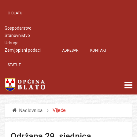
O BLATU
Gospodarstvo
Stanovništvo
Udruge
Zemljopisni podaci
ADRESAR
KONTAKT
STATUT
Vijeće
Naslovnica
Održana 29. sjednica