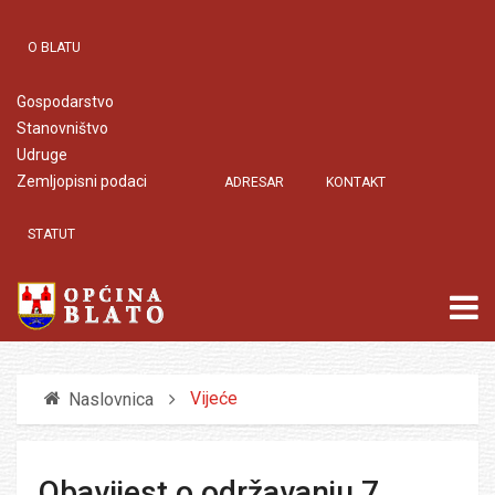
O BLATU
Gospodarstvo
Stanovništvo
Udruge
Zemljopisni podaci
ADRESAR
KONTAKT
STATUT
Vijeće
Naslovnica
Obavijest o održavanju 7.