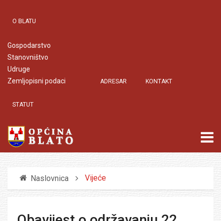
O BLATU
Gospodarstvo
Stanovništvo
Udruge
Zemljopisni podaci
ADRESAR
KONTAKT
STATUT
Vijeće
Naslovnica
Obavijest o održavanju 22.