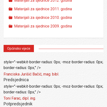
Folder
Materijali za sjednice 2012. godina
Folder
Materijali za sjednice 2011. godina
Folder
Materijali za sjednice 2010. godina
Folder
Materijali za sjednice 2009. godina
Općinsko vijeće
style="-webkit-border-radius: 0px; -moz-border-radius: 0px;
border-radius: 0px;" />
Franciska Jurišić Bačić, mag. bibl.
Predsjednica
style="-webkit-border-radius: 0px; -moz-border-radius: 0px;
border-radius: 0px;" />
Toni Farac, dipl. ing.
Potpredsjednik