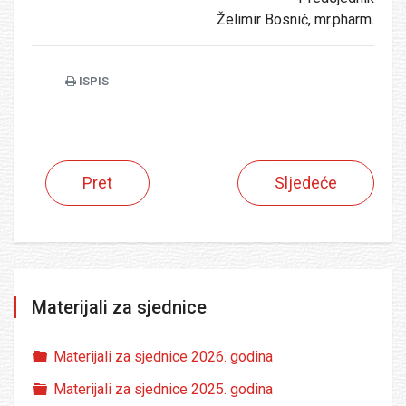
Želimir Bosnić, mr.pharm.
ISPIS
Pret
Sljedeće
Materijali za sjednice
Folder
Materijali za sjednice 2026. godina
Folder
Materijali za sjednice 2025. godina