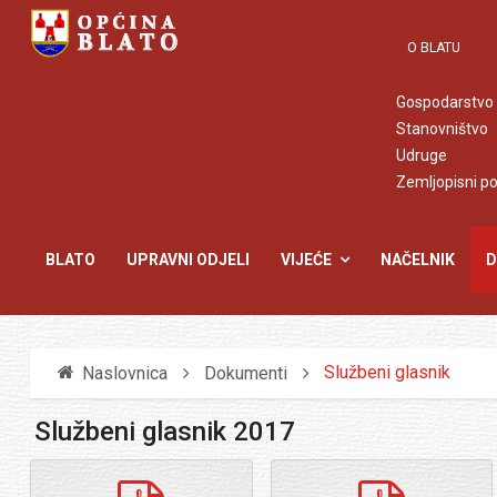
O BLATU
Gospodarstvo
Stanovništvo
Udruge
Zemljopisni p
BLATO
UPRAVNI ODJELI
VIJEĆE
NAČELNIK
D
Službeni glasnik
Naslovnica
Dokumenti
Službeni glasnik 2017
pdf
pdf