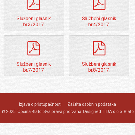
Službeni glasnik
Službeni glasnik
br.3/2017.
br.4/2017.
pdf
pdf
Službeni glasnik
Službeni glasnik
br.7/2017.
br.8/2017.
Izjava o pristupačnosti
Zaštita osobnih podataka
© 2025. Općina Blato. Sva prava pridržana. Designed
TI DA d.o.o. Blato