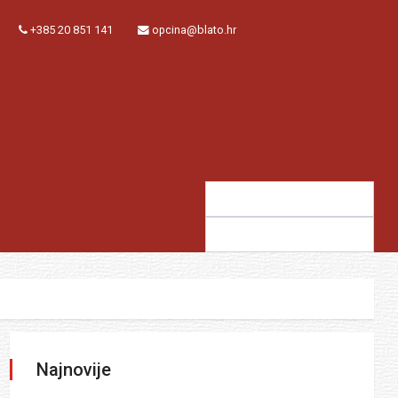
+385 20 851 141
opcina@blato.hr
Traži:
Sugestija:
Najnovije