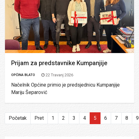
Prijam za predstavnike Kumpanjije
22 Travanj 2026
OPĆINA BLATO
Načelnik Općine primio je predsjednicu Kumpanjije
Mariju Šeparović
Početak
Pret
1
2
3
4
5
6
7
8
9