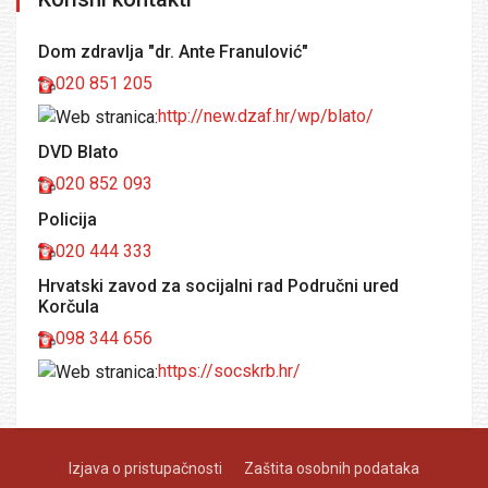
Dom zdravlja "dr. Ante Franulović"
020 851 205
http://new.dzaf.hr/wp/blato/
DVD Blato
020 852 093
Policija
020 444 333
Hrvatski zavod za socijalni rad Područni ured
Korčula
098 344 656
https://socskrb.hr/
Izjava o pristupačnosti
Zaštita osobnih podataka