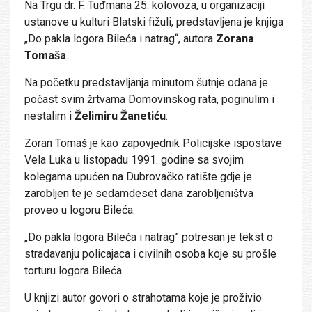
Na Trgu dr. F. Tuđmana 25. kolovoza, u organizaciji
ustanove u kulturi Blatski fižuli, predstavljena je knjiga
„Do pakla logora Bileća i natrag“, autora
Zorana
Tomaša
.
Na početku predstavljanja minutom šutnje odana je
počast svim žrtvama Domovinskog rata, poginulim i
nestalim i
Želimiru Žanetiću
.
Zoran Tomaš je kao zapovjednik Policijske ispostave
Vela Luka u listopadu 1991. godine sa svojim
kolegama upućen na Dubrovačko ratište gdje je
zarobljen te je sedamdeset dana zarobljeništva
proveo u logoru Bileća.
„Do pakla logora Bileća i natrag” potresan je tekst o
stradavanju policajaca i civilnih osoba koje su prošle
torturu logora Bileća.
U knjizi autor govori o strahotama koje je proživio