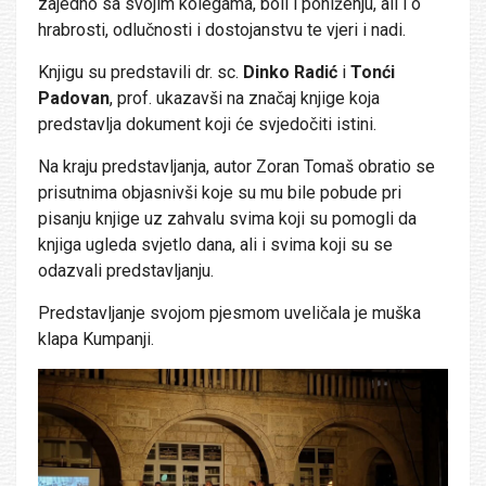
zajedno sa svojim kolegama, boli i poniženju, ali i o
hrabrosti, odlučnosti i dostojanstvu te vjeri i nadi.
Knjigu su predstavili dr. sc.
Dinko Radić
i
Tonći
Padovan
, prof. ukazavši na značaj knjige koja
predstavlja dokument koji će svjedočiti istini.
Na kraju predstavljanja, autor Zoran Tomaš obratio se
prisutnima objasnivši koje su mu bile pobude pri
pisanju knjige uz zahvalu svima koji su pomogli da
knjiga ugleda svjetlo dana, ali i svima koji su se
odazvali predstavljanju.
Predstavljanje svojom pjesmom uveličala je muška
klapa Kumpanji.