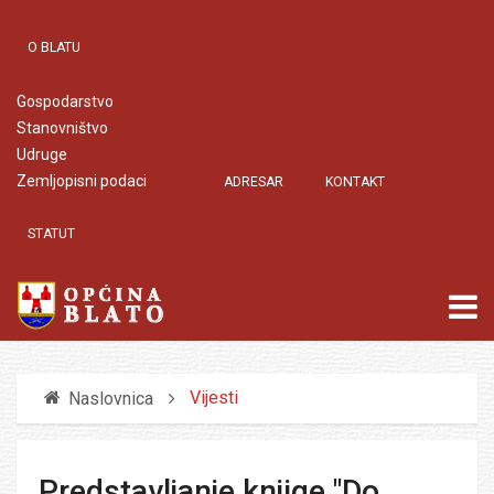
O BLATU
Gospodarstvo
Stanovništvo
Udruge
Zemljopisni podaci
ADRESAR
KONTAKT
STATUT
Vijesti
Naslovnica
Predstavljanje knjige "Do