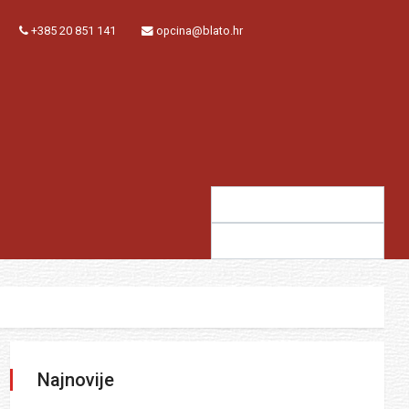
+385 20 851 141
opcina@blato.hr
Traži:
Sugestija:
Najnovije