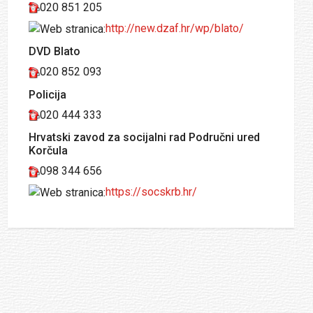
020 851 205
http://new.dzaf.hr/wp/blato/
DVD Blato
020 852 093
Policija
020 444 333
Hrvatski zavod za socijalni rad Područni ured
Korčula
098 344 656
https://socskrb.hr/