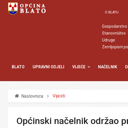
O BLATU
Gospodarstvo
Stanovništvo
Udruge
Zemljopisni p
BLATO
UPRAVNI ODJELI
VIJEĆE
NAČELNIK
D
Vijesti
Naslovnica
Općinski načelnik održao p