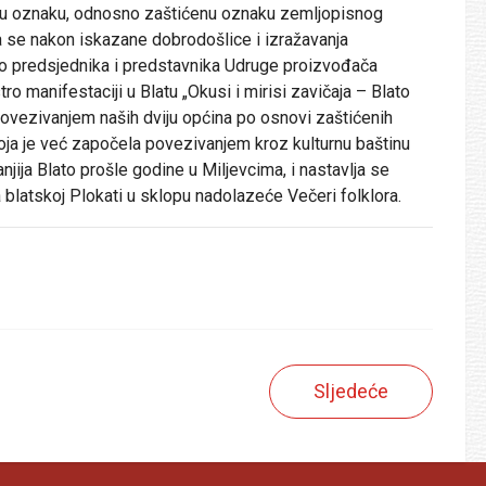
istu oznaku, odnosno zaštićenu oznaku zemljopisnog
a se nakon iskazane dobrodošlice i izražavanja
o predsjednika i predstavnika Udruge proizvođača
ro manifestaciji u Blatu „Okusi i mirisi zavičaja – Blato
m povezivanjem naših dviju općina po osnovi zaštićenih
koja je već započela povezivanjem kroz kulturnu baštinu
ija Blato prošle godine u Miljevcima, i nastavlja se
blatskoj Plokati u sklopu nadolazeće Večeri folklora.
Sljedeće