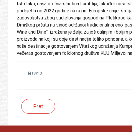
Isto tako, naša otočna slastica Lumblija, također nosi 
podrijetla od 2022.godine na razini Europske unije, stog
zadovoljstva zbog sudjelovanja gospodina Pletikose ka
Drniškog pršuta na sinoć održanoj tradicionalnoj eno-gast
Wine and Dine“, izražena je želja za još daljnjim i bolji
proizvoda na koji su obje destinacije toliko ponosne, a 
naše destinacije gostovanjem Viteškog udruženja Kumpanj
večeras gostovanjem folklornog društva KUU Miljevci na 
ISPIS
Pret