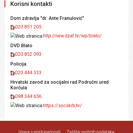
Korisni kontakti
Dom zdravlja "dr. Ante Franulović"
020 851 205
http://new.dzaf.hr/wp/blato/
DVD Blato
020 852 093
Policija
020 444 333
Hrvatski zavod za socijalni rad Područni ured
Korčula
098 344 656
https://socskrb.hr/
Izjava o pristupačnosti
Zaštita osobnih podataka