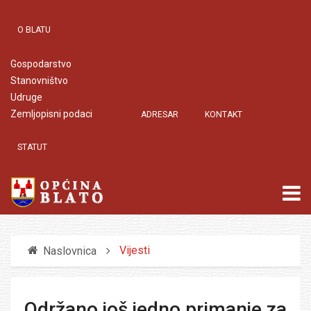
O BLATU
Gospodarstvo
Stanovništvo
Udruge
Zemljopisni podaci
ADRESAR
KONTAKT
STATUT
Vijesti
Naslovnica
Održano još jedno primanje za