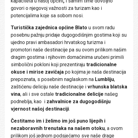
kapaciteta u našoj općini
,
i samim time dovoljno
govori o njegovoj važnosti za turizam kao i
potencijalima koje sa sobom nosi.
Turistička zajednica općine Blato
u svom radu
posebnu pažnju pridaje dugogodišnjim gostima koji su
ujedno pravi ambasadori hrvatskog turizma i
promotori naše destinacije pa su ovom prilikom našim
dragim gostima i njihovim domaćinima uručeni primili
simbolični pokloni koji prezentiraju
tradicionalne
okuse i mirise zavičaja
po kojima je naša destinacija
prepoznata, s posebnim naglaskom na
Lumbliju
,
zaštićenu deliciju naše destinacije i
vrhunska blatska
vina
, ali i sve ostale
tradicionalne delicije
našeg
podneblja, kao i
zahvalnice za dugogodišnju
vjernost našoj destinaciji
.
Čestitamo im i želimo im još puno lijepih i
nezaboravnih trenutaka na našem otoku
, a ovom
prilikom još jednom podsjećamo sve naše drage