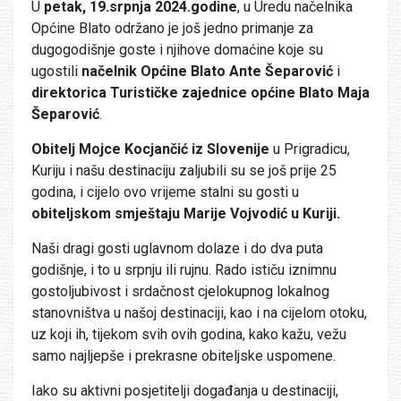
U
petak, 19.srpnja 2024.godine
, u Uredu načelnika
Općine Blato održano je još jedno primanje za
dugogodišnje goste i njihove domaćine koje su
ugostili
načelnik Općine Blato Ante Šeparović
i
direktorica Turističke zajednice općine Blato Maja
Šeparović
.
Obitelj Mojce Kocjančić iz Slovenije
u Prigradicu,
Kuriju i našu destinaciju zaljubili su se još prije 25
godina, i cijelo ovo vrijeme stalni su gosti u
obiteljskom
smještaju Marije Vojvodić u Kuriji.
Naši dragi gosti uglavnom dolaze i do dva puta
godišnje, i to u srpnju ili rujnu. Rado ističu iznimnu
gostoljubivost i srdačnost cjelokupnog lokalnog
stanovništva u našoj destinaciji, kao i na cijelom otoku,
uz koji ih, tijekom svih ovih godina, kako kažu, vežu
samo najljepše i prekrasne obiteljske uspomene.
Iako su aktivni posjetitelji događanja u destinaciji,