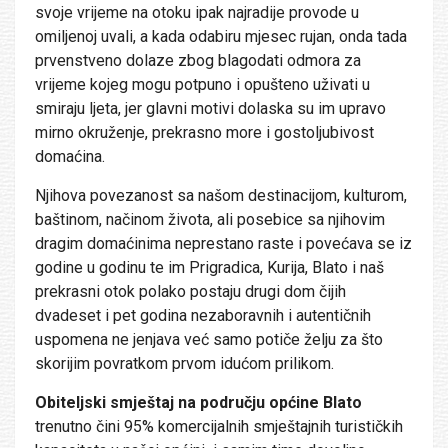
svoje vrijeme na otoku ipak najradije provode u
omiljenoj uvali, a kada odabiru mjesec rujan, onda tada
prvenstveno dolaze zbog blagodati odmora za
vrijeme kojeg mogu potpuno i opušteno uživati u
smiraju ljeta, jer glavni motivi dolaska su im upravo
mirno okruženje, prekrasno more i gostoljubivost
domaćina.
Njihova povezanost sa našom destinacijom, kulturom,
baštinom, načinom života, ali posebice sa njihovim
dragim domaćinima neprestano raste i povećava se iz
godine u godinu te im Prigradica, Kurija, Blato i naš
prekrasni otok polako postaju drugi dom čijih
dvadeset i pet godina nezaboravnih i autentičnih
uspomena ne jenjava već samo potiče želju za što
skorijim povratkom prvom idućom prilikom.
Obiteljski smještaj na području općine Blato
trenutno čini 95% komercijalnih smještajnih turističkih