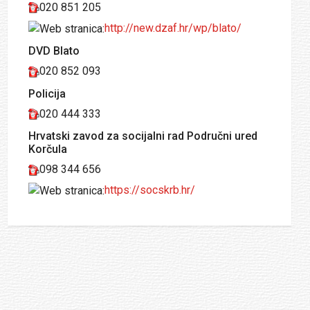
020 851 205
http://new.dzaf.hr/wp/blato/
DVD Blato
020 852 093
Policija
020 444 333
Hrvatski zavod za socijalni rad Područni ured
Korčula
098 344 656
https://socskrb.hr/