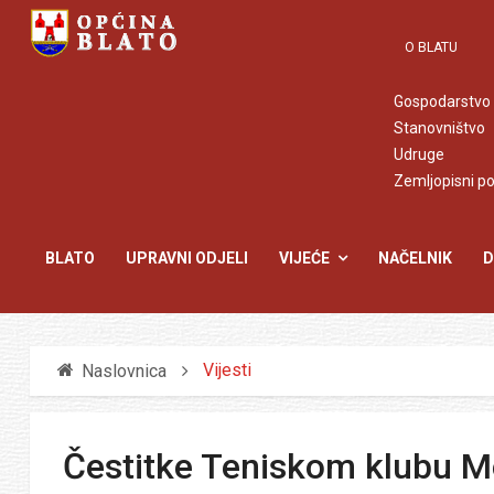
O BLATU
Gospodarstvo
Stanovništvo
Udruge
Zemljopisni p
BLATO
UPRAVNI ODJELI
VIJEĆE
NAČELNIK
D
Vijesti
Naslovnica
Čestitke Teniskom klubu M