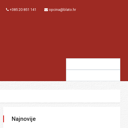
+385 20 851 141
opcina@blato.hr
Traži:
Sugestija:
Najnovije