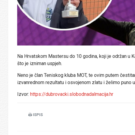
Na Hrvatskom Mastersu do 10 godina, koji je održan u Ka
što je izniman uspjeh.
Neno je član Teniskog kluba MOT, te ovim putem čestita
izvanrednom rezultatu i osvojenom zlatu i želimo puno u
Izvor:
https://dubrovacki.slobodnadalmacija.hr
ISPIS