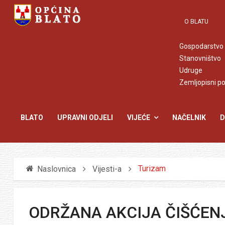
O BLATU
Gospodarstvo
Stanovništvo
Udruge
Zemljopisni p
BLATO
UPRAVNI ODJELI
VIJEĆE
NAČELNIK
D
Turizam
Naslovnica
Vijesti-a
ODRŽANA AKCIJA ČIŠĆENJ