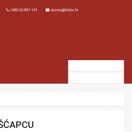
+385 20 851 141
opcina@blato.hr
Traži:
Sugestija:
IŠĆAPCU