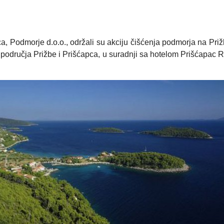
, Podmorje d.o.o., održali su akciju čišćenja podmorja na Prižbi 
a područja Prižbe i Prišćapca, u suradnji sa hotelom Prišćapac 