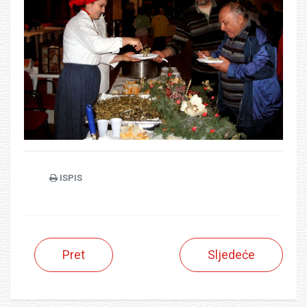
ISPIS
Pret
Sljedeće