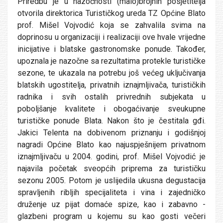
Priredbu je u nazočnosti (malo)brojnih posjetitelja
otvorila direktorica Turističkog ureda TZ Općine Blato
prof. Mišel Vojvodić koja se zahvalila svima na
doprinosu u organizaciji i realizaciji ove hvale vrijedne
inicijative i blatske gastronomske ponude. Također,
upoznala je nazočne sa rezultatima protekle turističke
sezone, te ukazala na potrebu još većeg uključivanja
blatskih ugostitelja, privatnih iznajmljivača, turističkih
radnika i svih ostalih privrednih subjekata u
poboljšanje kvalitete i obogaćivanje sveukupne
turističke ponude Blata. Nakon što je čestitala gđi.
Jakici Telenta na dobivenom priznanju i godišnjoj
nagradi Općine Blato kao najuspješnijem privatnom
iznajmljivaču u 2004. godini, prof. Mišel Vojvodić je
najavila početak sveopćih priprema za turističku
sezonu 2005. Potom je uslijedila ukusna degustacija
spravljenih ribljih specijaliteta i vina i zajedničko
druženje uz pijat domaće spize, kao i zabavno -
glazbeni program u kojemu su kao gosti večeri