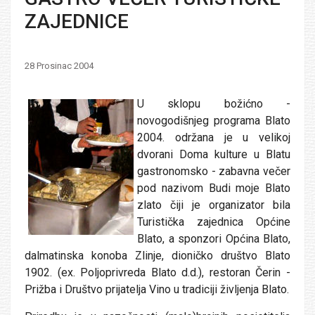
ZAJEDNICE
28 Prosinac 2004
U sklopu božićno -
novogodišnjeg programa Blato
2004. održana je u velikoj
dvorani Doma kulture u Blatu
gastronomsko - zabavna večer
pod nazivom Budi moje Blato
zlato čiji je organizator bila
Turistička zajednica Općine
Blato, a sponzori Općina Blato,
dalmatinska konoba Zlinje, dioničko društvo Blato
1902. (ex. Poljoprivreda Blato d.d.), restoran Čerin -
Prižba i Društvo prijatelja Vino u tradiciji življenja Blato.