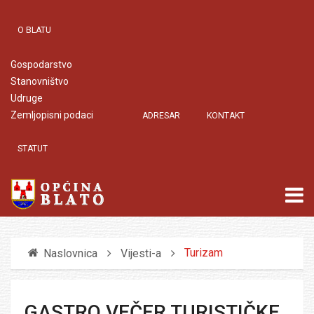
O BLATU
Gospodarstvo
Stanovništvo
Udruge
Zemljopisni podaci
ADRESAR
KONTAKT
STATUT
Turizam
Naslovnica
Vijesti-a
GASTRO VEČER TURISTIČKE