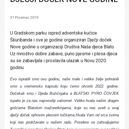
31 Prosinac 2019
U Gradskom parku ispred adventske kućice
Škuribanda i ove je godine organiziran Dječji doček
Nove godine u organizaciji Društva Naša djeca Blato.
Uz mnoštvo dobre zabave, puno pjesme i plesa djeca
su se zabavljala i proslavila ulazak u Novu 2020.
godinu.
Evo ispratili smo ovu godinu, naše male i velike želje pohranili
smo u vremensku kapsulu koju ćemo otvoriti 2022. godine.
Dočekali smo i Djeda Božićnjaka a BLATSKI PYRO ČOVJEK
ispalio je za nas najveseliji vatromet. Veliko hvala našim dragim
gošćama Blatskim mažoretkinjama, koje su nas uveli u ovaj
dječji doček njihovim plesnim točkama.Hvala Vam od srca svima
koji nas podržavate u našem radu. Posebno se zahvaljujemo