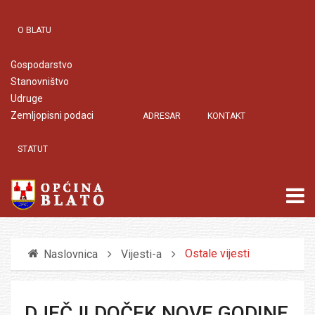
O BLATU
Gospodarstvo
Stanovništvo
Udruge
Zemljopisni podaci
ADRESAR
KONTAKT
STATUT
Ostale vijesti
Naslovnica
Vijesti-a
DJEČJI DOČEK NOVE GODINE