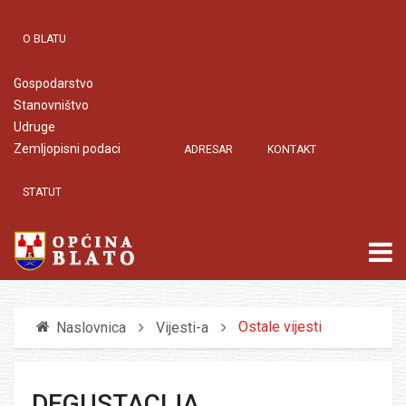
O BLATU
Gospodarstvo
Stanovništvo
Udruge
Zemljopisni podaci
ADRESAR
KONTAKT
STATUT
Ostale vijesti
Naslovnica
Vijesti-a
DEGUSTACIJA