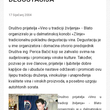
17 Siječanj 2004
Društvo prijatelja «Vino u tradiciji življenja» - Blato
organiziralo je u dalmatinskoj konobi «Zlinje»
tradicionalnu pokladnu degustaciju vina. Degustaciju je
u ime organizatora i domaćina otvorio predsjednik
Društva ing. Perica Bačić koji se zahvalio svima na
sudjelovanju i promicanju vinske kulture. Također,
pozvao je sve članove, prijatelje i ljubitelje dobre
kapljice da i ubuduće nastave održavati i promicati ovu
lijepu tradiciju druženja, vinokušnje i unapređenja
kvalitete vina i vinskih proizvoda, a posebno uzgoju
autohtonih sorata.
Društvo prijatelja «Vino u
tradiciji življenja» - Blato
organiziralo je u dalmatinskoj