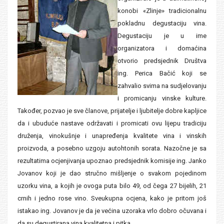
konobi «Zlinje» tradicionalnu
pokladnu degustaciju vina.
Degustaciju je u ime
organizatora i domaćina
otvorio predsjednik Društva
ing. Perica Bačić koji se
zahvalio svima na sudjelovanju
i promicanju vinske kulture.
Također, pozvao je sve članove, prijatelje i ljubitelje dobre kapljice
da i ubuduće nastave održavati i promicati ovu lijepu tradiciju
druženja, vinokušnje i unapređenja kvalitete vina i vinskih
proizvoda, a posebno uzgoju autohtonih sorata. Nazočne je sa
rezultatima ocjenjivanja upoznao predsjednik komisije ing. Janko
Jovanov koji je dao stručno mišljenje o svakom pojedinom
uzorku vina, a kojih je ovoga puta bilo 49, od čega 27 bijelih, 21
crnih i jedno rose vino. Sveukupna ocjena, kako je pritom još
istakao ing. Jovanov je da je većina uzoraka vrlo dobro očuvana i
da su degustirana vina kvalitetna i pitka.