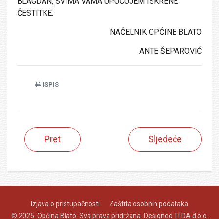
BLAGDAN, SVIMA VAMA UPUĆUJEM ISKRENE
ČESTITKE.
NAČELNIK OPĆINE BLATO
ANTE ŠEPAROVIĆ
ISPIS
Pret
Sljedeće
Izjava o pristupačnosti
Zaštita osobnih podataka
© 2025. Općina Blato. Sva prava pridržana. Designed
TI DA d.o.o.