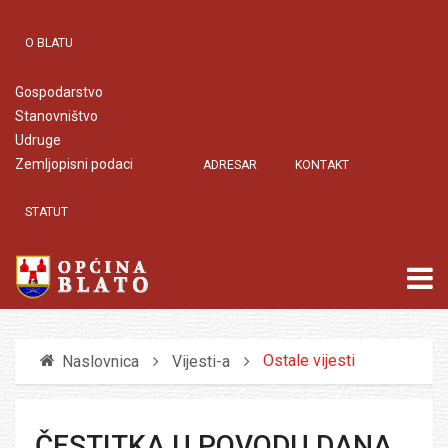
O BLATU
Gospodarstvo
Stanovništvo
Udruge
Zemljopisni podaci
ADRESAR
KONTAKT
STATUT
Ostale vijesti
Naslovnica
Vijesti-a
ČESTITKA U POVODU DANA