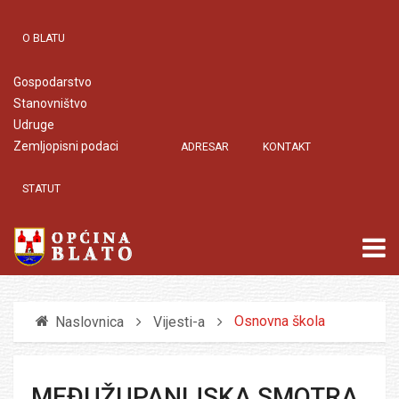
O BLATU
Gospodarstvo
Stanovništvo
Udruge
Zemljopisni podaci
ADRESAR
KONTAKT
STATUT
Osnovna škola
Naslovnica
Vijesti-a
MEĐUŽUPANIJSKA SMOTRA