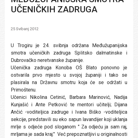
UČENIČKIH ZADRUGA
25 Svibanj 2012
U Trogiru je 24. svibnja održana Međužupanijska
smotra učeničkih zadruga Splitsko dalmatinske i
Dubrovačko neretvanske županije.
Učenička zadruga Konoba OŠ Blato ponovno je
ostvarila prvo mjesto u svojoj županiji i tako se
plasirala na Državnu smotru koja će se održati u
Primoštenu.
Učenici Nikolina Cetinić, Barbara Marinović, Nadija
Kunjašić i Ante Petković te mentori učitelji; Dijana
Ančić -voditeljica zadruge i Ivana Biško -voditeljica
sekcije, p
redstavili su eko sapun lavandijer koji uklanja
mrlje s odjeće pod sloganom " Za odjeću ja sam raj,
mrljama je sada kraj." Već prepoznatljivi u originalnosti