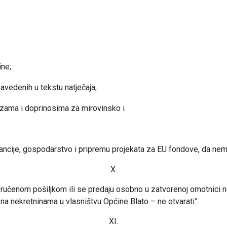
ine;
navedenih u tekstu natječaja;
ama i doprinosima za mirovinsko i
inancije, gospodarstvo i pripremu projekata za EU fondove, da n
X.
učenom pošiljkom ili se predaju osobno u zatvorenoj omotnici na
na nekretninama u vlasništvu Općine Blato – ne otvarati”.
XI.