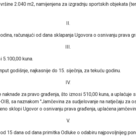
ršine 2.040 m2, namijenjena za izgradnju sportskih objekata (ten
II.
odina, računajući od dana sklapanja Ugovora o osnivanju prava gr
III.
i 5.100,00 kuna.
put godišnje, najkasnije do 15. siječnja, za tekuću godinu.
IV.
 naknade za pravo građenja, što iznosi 510,00 kuna, a uplaćuje s
, sa naznakom ''Jamčevina za sudjelovanje na natječaju za osn
remeno sklopi Ugovor o osnivanju prava građenja, uplaćena jamčevi
V.
od 15 dana od dana primitka Odluke o odabiru najpovoljnijeg ponud