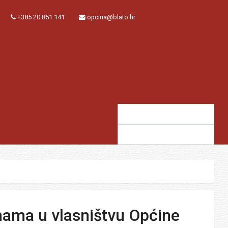
+385 20 851 141
opcina@blato.hr
Traži:
Sugestija:
nama u vlasništvu Općine