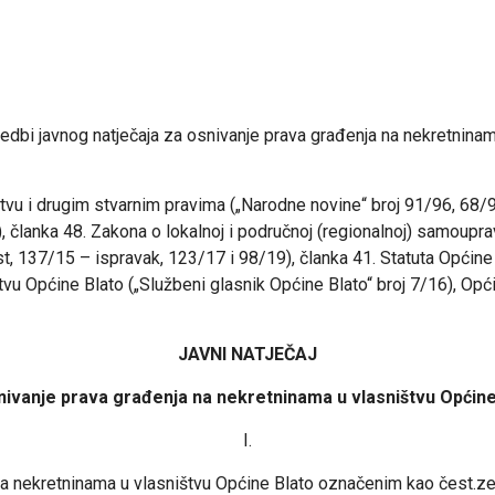
dbi javnog natječaja za osnivanje prava građenja na nekretninam
ništvu i drugim stvarnim pravima („Narodne novine“ broj 91/96, 68
članka 48. Zakona o lokalnoj i područnoj (regionalnoj) samoupra
 137/15 – ispravak, 123/17 i 98/19), članka 41. Statuta Općine B
vu Općine Blato („Službeni glasnik Općine Blato“ broj 7/16), Opći
JAVNI NATJEČAJ
nivanje prava građenja na nekretninama u vlasništvu Općine
I.
a na nekretninama u vlasništvu Općine Blato označenim kao čest.