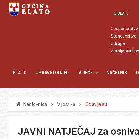
O BLATU
Gospodarstvo
Stanovništvo
Udruge
Zemljopisni p
BLATO
UPRAVNI ODJELI
VIJEĆE
NAČELNIK
D
Obavijesti
Naslovnica
Vijesti-a
JAVNI NATJEČAJ za osnivan