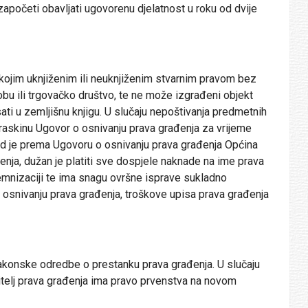
apočeti obavljati ugovorenu djelatnost u roku od dvije
o kojim uknjiženim ili neuknjiženim stvarnim pravom bez
obu ili trgovačko društvo, te ne može izgrađeni objekt
sati u zemljišnu knjigu. U slučaju nepoštivanja predmetnih
raskinu Ugovor o osnivanju prava građenja za vrijeme
kad je prema Ugovoru o osnivanju prava građenja Općina
nja, dužan je platiti sve dospjele naknade na ime prava
lemnizaciji te ima snagu ovršne isprave sukladno
osnivanju prava građenja, troškove upisa prava građenja
 zakonske odredbe o prestanku prava građenja. U slučaju
itelj prava građenja ima pravo prvenstva na novom