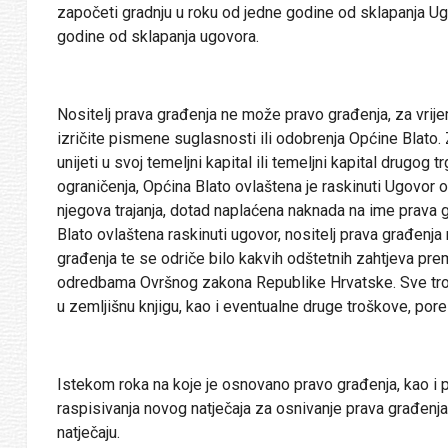
započeti gradnju u roku od jedne godine od sklapanja Ugo
godine od sklapanja ugovora.
Nositelj prava građenja ne može pravo građenja, za vrijem
izričite pismene suglasnosti ili odobrenja Općine Blato.
unijeti u svoj temeljni kapital ili temeljni kapital drug
ograničenja, Općina Blato ovlaštena je raskinuti Ugovor
njegova trajanja, dotad naplaćena naknada na ime prava g
Blato ovlaštena raskinuti ugovor, nositelj prava građen
građenja te se odriče bilo kakvih odštetnih zahtjeva pr
odredbama Ovršnog zakona Republike Hrvatske. Sve trošk
u zemljišnu knjigu, kao i eventualne druge troškove, porez
Istekom roka na koje je osnovano pravo građenja, kao i 
raspisivanja novog natječaja za osnivanje prava građenj
natječaju.