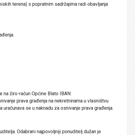
iskih terena) s popratnim sadržajima radi obavljanja
ađenja.
e na žiro-račun Općine Blato IBAN:
ivanje prava građenja na nekretninama u vlasništvu
na uračunava se u naknadu za osnivanje prava građenja.
itelja. Odabrani najpovoljniji ponuditelj dužan je