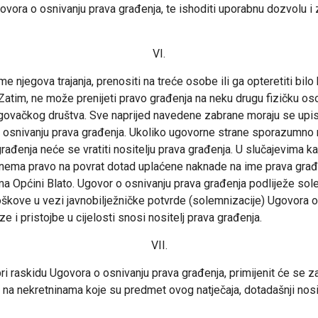
vora o osnivanju prava građenja, te ishoditi uporabnu dozvolu i z
VI.
e njegova trajanja, prenositi na treće osobe ili ga opteretiti bil
 Zatim, ne može prenijeti pravo građenja na neku drugu fizičku os
og trgovačkog društva. Sve naprijed navedene zabrane moraju se upi
 o osnivanju prava građenja. Ukoliko ugovorne strane sporazumno 
rađenja neće se vratiti nositelju prava građenja. U slučajevima 
ja nema pravo na povrat dotad uplaćene naknade na ime prava građe
ema Općini Blato. Ugovor o osnivanju prava građenja podliježe so
ove u vezi javnobilježničke potvrde (solemnizacije) Ugovora o 
e i pristojbe u cijelosti snosi nositelj prava građenja.
VII.
pri raskidu Ugovora o osnivanju prava građenja, primijenit će se
a na nekretninama koje su predmet ovog natječaja, dotadašnji nos