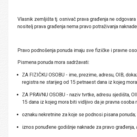
Vlasnik zemljišta tj. osnivač prava građenja ne odgovar
nositelj prava građenja nema pravo potraživanja naknade
Pravo podnošenja ponuda imaju sve fizičke i pravne oso
Pismena ponuda mora sadržavati:
ZA FIZIČKU OSOBU - ime, prezime, adresu, OIB, dokaz o
registra ne starijeg od 15 petnaest dana iz kojeg mora bi
ZA PRAVNU OSOBU - naziv tvrtke, adresu sjedišta, OIB,
15 dana iz kojeg mora biti vidljivo da je pravna osoba re
oznaku nekretnine za koje se podnosi pisana ponuda;
iznos ponuđene godišnje naknade za pravo građenja, a