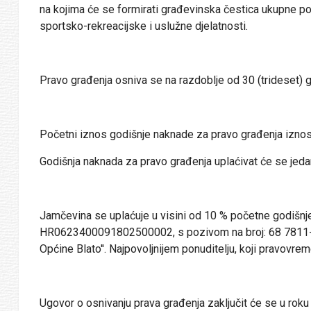
na kojima će se formirati građevinska čestica ukupne pov
sportsko-rekreacijske i uslužne djelatnosti.
Pravo građenja osniva se na razdoblje od 30 (trideset) g
Početni iznos godišnje naknade za pravo građenja iznos
Godišnja naknada za pravo građenja uplaćivat će se jedan
Jamčevina se uplaćuje u visini od 10 % početne godišnje
HR0623400091802500002, s pozivom na broj: 68 7811-OIB
Općine Blato''. Najpovoljnijem ponuditelju, koji pravov
Ugovor o osnivanju prava građenja zaključit će se u roku 