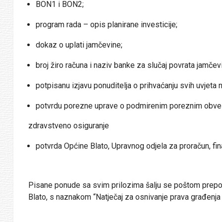
BON1 i BON2;
program rada – opis planirane investicije;
dokaz o uplati jamčevine;
broj žiro računa i naziv banke za slučaj povrata jamčev
potpisanu izjavu ponuditelja o prihvaćanju svih uvjeta 
potvrdu porezne uprave o podmirenim poreznim obvez
zdravstveno osiguranje
potvrda Općine Blato, Upravnog odjela za proračun, f
Pisane ponude sa svim prilozima šalju se poštom prepor
Blato, s naznakom “Natječaj za osnivanje prava građenja 