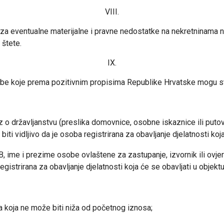
VIII.
a za eventualne materijalne i pravne nedostatke na nekretninama 
 štete.
IX.
be koje prema pozitivnim propisima Republike Hrvatske mogu stj
 državljanstvu (preslika domovnice, osobne iskaznice ili putovnic
ti vidljivo da je osoba registrirana za obavljanje djelatnosti koja 
 ime i prezime osobe ovlaštene za zastupanje, izvornik ili ovjer
gistrirana za obavljanje djelatnosti koja će se obavljati u objektu 
 koja ne može biti niža od početnog iznosa;