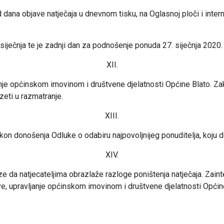
ana objave natječaja u dnevnom tisku, na Oglasnoj ploči i intern
. siječnja te je zadnji dan za podnošenje ponuda 27. siječnja 2020.
XII.
anje općinskom imovinom i društvene djelatnosti Općine Blato. Z
eti u razmatranje.
XIII.
 nakon donošenja Odluke o odabiru najpovoljnijeg ponuditelja, koju
XIV.
e da natjecateljima obrazlaže razloge poništenja natječaja. Zaint
 upravljanje općinskom imovinom i društvene djelatnosti Općine 