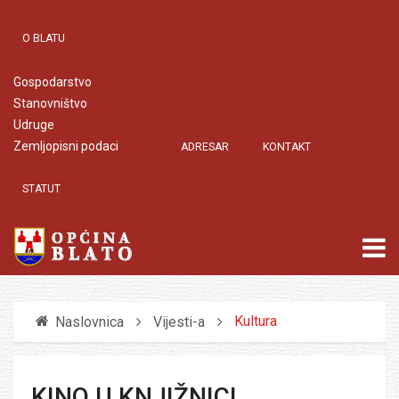
O BLATU
Gospodarstvo
Stanovništvo
Udruge
Zemljopisni podaci
ADRESAR
KONTAKT
STATUT
Kultura
Naslovnica
Vijesti-a
KINO U KNJIŽNICI