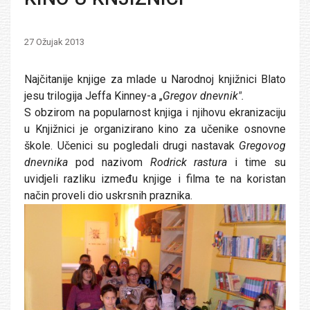
27 Ožujak 2013
Najčitanije knjige za mlade u Narodnoj knjižnici Blato
jesu trilogija Jeffa Kinney-a „
Gregov dnevnik".
S obzirom na popularnost knjiga i njihovu ekranizaciju
u Knjižnici je organizirano kino za učenike osnovne
škole. Učenici su pogledali drugi nastavak
Gregovog
dnevnika
pod nazivom
Rodrick rastura
i time su
uvidjeli razliku između knjige i filma te na koristan
način proveli dio uskrsnih praznika.