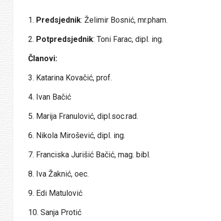
1.
Predsjednik
: Želimir Bosnić, mr.pham.
2.
Potpredsjednik
: Toni Farac, dipl. ing.
Članovi:
3. Katarina Kovačić, prof.
4. Ivan Bačić
5. Marija Franulović, dipl.soc.rad.
6. Nikola Mirošević, dipl. ing.
7. Franciska Jurišić Bačić, mag. bibl.
8. Iva Žaknić, oec.
9. Edi Matulović
10. Sanja Protić