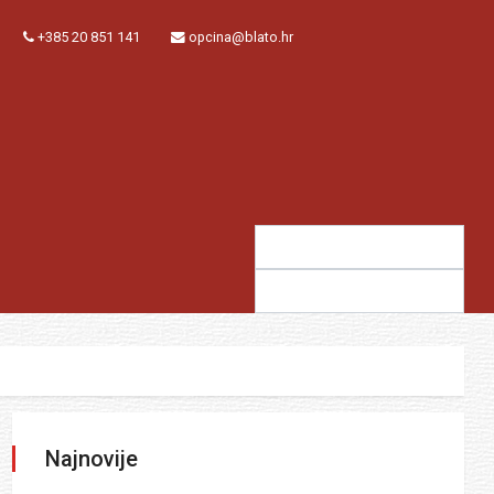
+385 20 851 141
opcina@blato.hr
Traži:
Sugestija:
Najnovije