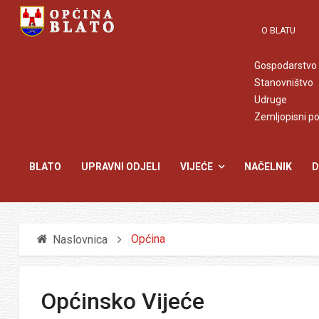
O BLATU
Gospodarstvo
Stanovništvo
Udruge
Zemljopisni p
BLATO
UPRAVNI ODJELI
VIJEĆE
NAČELNIK
D
Općina
Naslovnica
Općinsko Vijeće