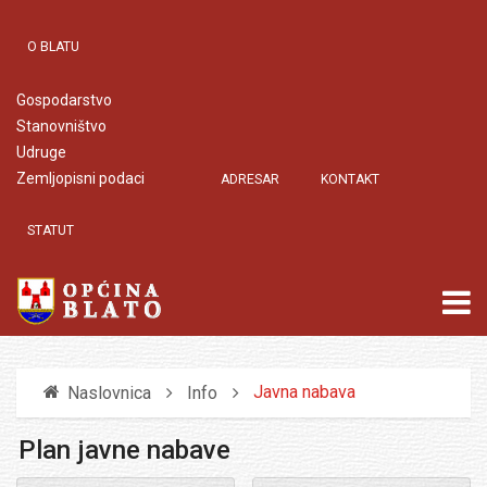
O BLATU
Gospodarstvo
Stanovništvo
Udruge
Zemljopisni podaci
ADRESAR
KONTAKT
STATUT
Javna nabava
Naslovnica
Info
Plan javne nabave