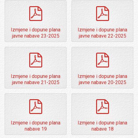
pdf
pdf
Izmjene i dopune plana
Izmjene i dopune plana
javne nabave 23-2025
javne nabave 22-2025
pdf
pdf
Izmjene i dopune plana
Izmjene i dopune plana
javne nabave 21-2025
javne nabave 20-2025
pdf
pdf
Izmjene i dopune plana
Izmjene i dopune plana
nabave 19
nabave 18