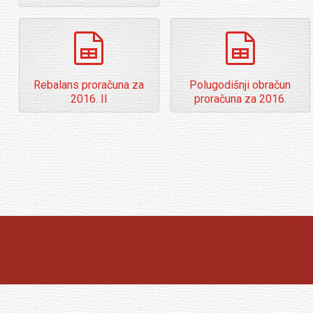
o
l
d
spreadsheet
spreadshee
e
r
Rebalans proračuna za
Polugodišnji obračun
2016. II
proračuna za 2016.