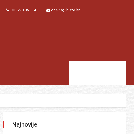
+385 20 851 141
opcina@blato.hr
Traži:
Sugestija:
Najnovije