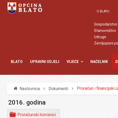
O BLATU
Gospodarstvo
Stanovništvo
Udruge
Zemljopisni p
BLATO
UPRAVNI ODJELI
VIJEĆE
NAČELNIK
D
Proračun i financijski i
Naslovnica
Dokumenti
2016. godina
F
Proračunski korisnici