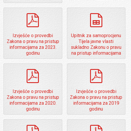
o
l
d
pdf
spreadsheet
e
r
Izvješće o provedbi
Upitnik za samoprocjenu
Zakona o pravu na pristup
Tijela javne vlasti
informacijama za 2023.
sukladno Zakonu o pravu
godinu
na pristup informacijama
pdf
pdf
Izvješće o provedbi
Izvješće o provedbi
Zakona o pravu na pristup
Zakona o pravu na pristup
informacijama za 2020.
informacijama za 2019
godinu
godinu
pdf
pdf