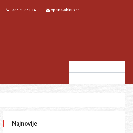
+385 20 851 141
opcina@blato.hr
Traži:
Sugestija:
Najnovije