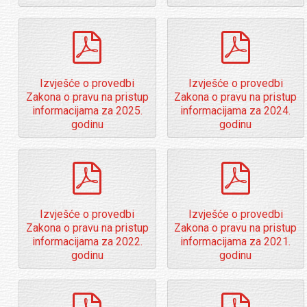
o
o
l
l
d
d
pdf
pdf
e
e
r
r
Izvješće o provedbi
Izvješće o provedbi
Zakona o pravu na pristup
Zakona o pravu na pristup
informacijama za 2025.
informacijama za 2024.
godinu
godinu
pdf
pdf
Izvješće o provedbi
Izvješće o provedbi
Zakona o pravu na pristup
Zakona o pravu na pristup
informacijama za 2022.
informacijama za 2021.
godinu
godinu
pdf
pdf