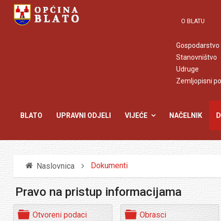
O BLATU
Gospodarstvo
Stanovništvo
Udruge
Zemljopisni p
BLATO
UPRAVNI ODJELI
VIJEĆE
NAČELNIK
D
Dokumenti
Naslovnica
Pravo na pristup informacijama
F
F
Otvoreni podaci
Obrasci