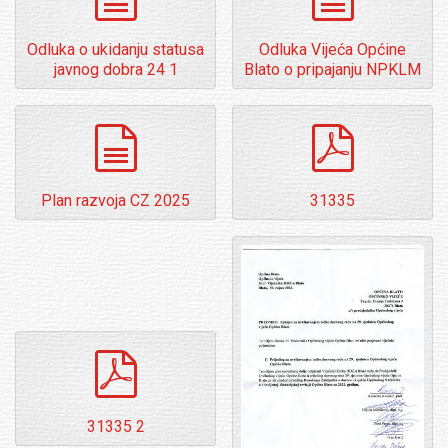
Odluka o ukidanju statusa
Odluka Vijeća Općine
javnog dobra 24 1
Blato o pripajanju NPKLM
dokumenti
pdf
Plan razvoja CZ 2025
31335
pdf
31335 2