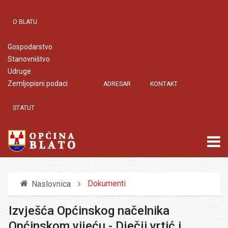
O BLATU
Gospodarstvo
Stanovništvo
Udruge
Zemljopisni podaci
ADRESAR
KONTAKT
STATUT
Dokumenti
Naslovnica
Izvješća Općinskog načelnika
Općinskom vijeću - Dječji vrtić i