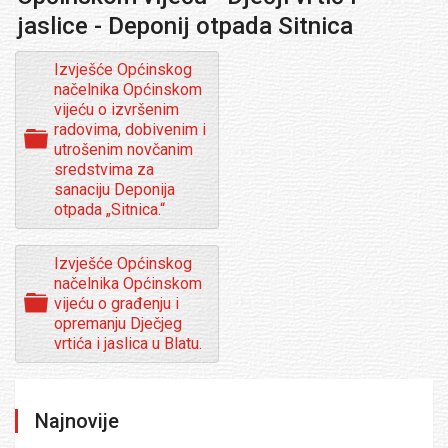
jaslice - Deponij otpada Sitnica
Izvješće Općinskog
načelnika Općinskom
vijeću o izvršenim
radovima, dobivenim i
F
utrošenim novčanim
o
sredstvima za
l
sanaciju Deponija
d
otpada „Sitnica.“
e
r
Izvješće Općinskog
načelnika Općinskom
F
vijeću o građenju i
o
opremanju Dječjeg
l
vrtića i jaslica u Blatu.
d
e
r
Najnovije