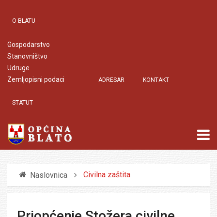
O BLATU
Gospodarstvo
Stanovništvo
Udruge
Zemljopisni podaci
ADRESAR
KONTAKT
STATUT
Civilna zaštita
Naslovnica
Priopćenje Stožera civilne